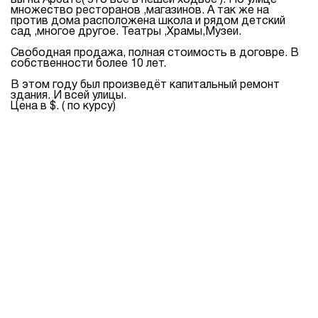
вы на Арбате( это все в пешей ходьбе ). По улице
множество ресторанов ,магазинов. А так же на
против дома расположена школа и рядом детский
сад ,многое другое. Театры ,Храмы,Музеи.
Свободная продажа, полная стоимость в договре. В
собственности более 10 лет.
В этом году был произведёт капитальный ремонт
здания. И всей улицы.
Цена в $. ( по курсу)