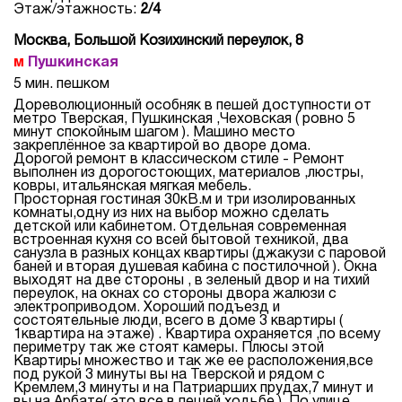
Этаж/этажность:
2/4
Москва, Большой Козихинский переулок, 8
Пушкинская
5 мин. пешком
Дореволюционный особняк в пешей доступности от
метро Тверская, Пушкинская ,Чеховская ( ровно 5
минут спокойным шагом ). Машино место
закреплённое за квартирой во дворе дома.
Дорогой ремонт в классическом стиле - Ремонт
выполнен из дорогостоющих, материалов ,люстры,
ковры, итальянская мягкая мебель.
Просторная гостиная 30кВ.м и три изолированных
комнаты,одну из них на выбор можно сделать
детской или кабинетом. Отдельная современная
встроенная кухня со всей бытовой техникой, два
санузла в разных концах квартиры (джакузи с паровой
баней и вторая душевая кабина с постилочной ). Окна
выходят на две стороны , в зеленый двор и на тихий
переулок, на окнах со стороны двора жалюзи с
электроприводом. Хороший подъезд и
состоятельные люди, всего в доме 3 квартиры (
1квартира на этаже) . Квартира охраняется ,по всему
периметру так же стоят камеры. Плюсы этой
Квартиры множество и так же ее расположения,все
под рукой 3 минуты вы на Тверской и рядом с
Кремлем,3 минуты и на Патриарших прудах,7 минут и