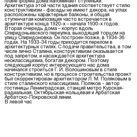
плане форма дома напоминает ступеньки.
Архитектура этой части здания соответствует стилю
конструктивизм - фасады не имеют декора, на углах
расположены характерные балконы, и общая
ступенчатая композиция часто встречается в
архитектуре конца 1920-х – начала 1930-х годов.
Вторая очередь дома – корпус вдоль
Спиридоньевского переулка, выходящий торцом на
улицу Спиридоновка. Он построен позже, в 1934-36
годах. На 1933-34 годы приходится перелом в
архитектурных стилях. С подачи правительства, в том
числе лично Сталина, конструктивизм оказывается
под запретом, и насаждается архитектура
неоклассицизма, богатая декором. Поэтому
следующий корпус интересующего нас дома
начинался строиться Г. И. Волошиновым в стиле
конструктивизм, но в процессе строительства проект
был скорректирован архитектором Л. М. Поляковым в
стиле сталинского классицизма. Поляков - автор
гостиницы Ленинградская, станций метро Курская-
радиальная, Октябрьская-кольцевая и Арбатская
Арбатско-Покровской линии.
В левой час