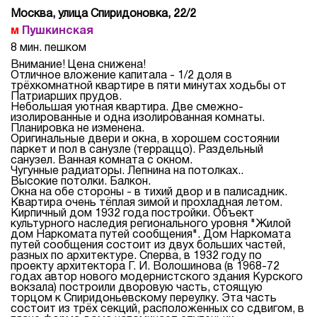
Москва, улица Спиридоновка, 22/2
Пушкинская
8 мин. пешком
Внимание! Цена снижена!
Отличное вложение капитала - 1/2 доля в
трёхкомнатной квартире в пяти минутах ходьбы от
Патриарших прудов.
Небольшая уютная квартира. Две смежно-
изолированные и одна изолированная комнаты.
Планировка не изменена.
Оригинальные двери и окна, в хорошем состоянии
паркет и пол в санузле (терраццо). Раздельный
санузел. Ванная комната с окном.
Чугунные радиаторы. Лепнина на потолках..
Высокие потолки. Балкон.
Окна на обе стороны - в тихий двор и в палисадник.
Квартира очень тёплая зимой и прохладная летом.
Кирпичный дом 1932 года постройки. Объект
культурного наследия регионального уровня "Жилой
дом Наркомата путей сообщения". Дом Наркомата
путей сообщения состоит из двух больших частей,
разных по архитектуре. Сперва, в 1932 году по
проекту архитектора Г. И. Волошинова (в 1968-72
годах автор нового модернистского здания Курского
вокзала) построили дворовую часть, стоящую
торцом к Спиридоньевскому переулку. Эта часть
состоит из трёх секций, расположенных со сдвигом, в