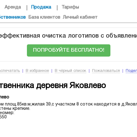
Аренда
Продажа
Тарифы
бственников
База клиентов
Личный кабинет
 эффективная очистка логотипов с объявлен
ПОПРОБУЙТЕ БЕСПЛАТНО!
аспечатать
В избранное
В чёрный список
Пожаловаться
Подел
твенника деревня Яковлево
лево
 площ.85кв.м,жилая 39,с участком 8 соток находится в д.Яков
тены крепкие.
номер:
:550