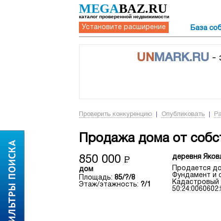
MEGA
BAZ.RU
каталог проверенной недвижимости
Установите расширение
База со
UN
MARK.RU
-
Проверить конкуренцию
Опубликовать
Р
Продажа дома от собс
деревня Яков
850 000
Р
Продается дом
дом
Фундамент и с
Площадь:
85/?/8
Кадастровый 
Этаж/этажность:
?/1
50:24:0060602