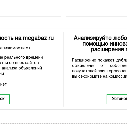
ость на megabaz.ru
Анализируйте любо
помощью иннова
едвижимости от
расширения
е реального времени
Расширение покажет дубли
тся со всех сайтов
объявления от собстве
 анализа объявлений
покупателей заинтересова
ии
вы сэкономите на комиссии
нег
ск
Устано