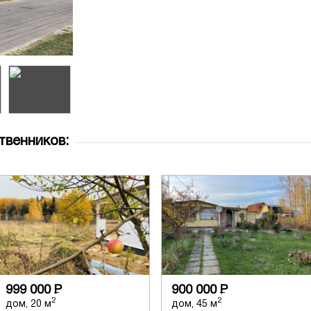
твенников:
999 000
Р
900 000
Р
2
2
дом, 20 м
дом, 45 м