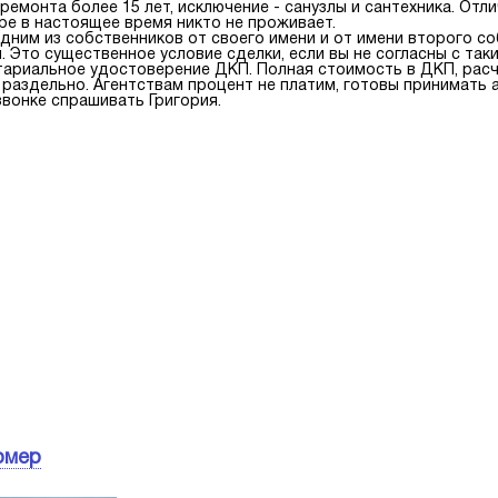
ремонта более 15 лет, исключение - санузлы и сантехника. Отли
ире в настоящее время никто не проживает.
 одним из собственников от своего имени и от имени второго с
 Это существенное условие сделки, если вы не согласны с так
ариальное удостоверение ДКП. Полная стоимость в ДКП, расч
раздельно. Агентствам процент не платим, готовы принимать а
звонке спрашивать Григория.
омер