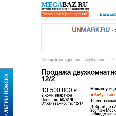
MEGA
BAZ.RU
каталог проверенной недвижимости
Установите расширение
База со
UN
MARK.RU
-
Проверить конкуренцию
Опубликовать
Р
Продажа двухкомнатно
12/2
Москва, улица
13 500 000
Р
Бабушкинс
2 комн. квартира
Площадь:
50/31/8
10 мин. пешко
Этаж/этажность:
12/17
Добрый день!
востоке Москв
(общедолевая)