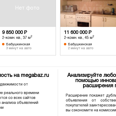
Нет фото
9 850 000
Р
11 600 000
Р
2
2
2-комн. кв., 37 м
2-комн. кв., 45 м
Бабушкинская
Бабушкинская
3 минут на авто
2 минут на авто
ость на megabaz.ru
Анализируйте любо
помощью иннова
едвижимости от
расширения
е реального времени
Расширение покажет дубли
тся со всех сайтов
объявления от собстве
 анализа объявлений
покупателей заинтересова
ии
вы сэкономите на комиссии