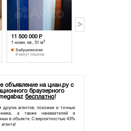
>
11 500 000
Р
10 500 000
Р
2
2
1-комн. кв., 31 м
2-комн. кв., 38 м
Бабушкинская
Бабушкинская
8 минут пешком
12 минут пешком
е объявление на циан.ру с
ционного браузерного
 megabaz
бесплатно
!
 других агентов, похожие и точные
нника, а также нанимателей и
нных в объекте. С вероятностью 43%
 агента!