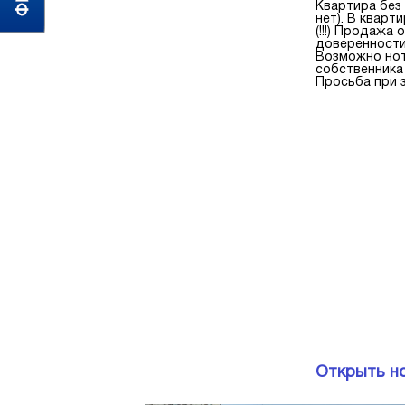
Квартира без 
нет). В кварт
(!!!) Продажа
доверенности.
Возможно нот
собственника 
Просьба при 
Открыть н