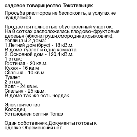
садовое товарищество Текстильщик
Просьба риелторов не беспокоить, в услугах не
нуждаемся.
Продаётся полностью обустроенный участок.
На 8 сотках расположились плодово-фруктовые
деревья (яблони,груши,смородина,крыжовник),
теплица и 2 дома:
1.Летний дом (брус) - 18 кВ.м.
В доме туалет и одна комната
2. Основной дом - 120,4 кВ.м.
1 этаж:
Гостиная - 20 кв.м.
Кухня - 16 кв.м
Спальня - 10 кв.м.
Туалет
2 этаж:
Холл - 24 кв.м.
Спальня - 25 кв.м.
В доме так же есть чердак.
Электричество
Колодец
Установлен септик Топаз
Один собственник.Документы готовы к
сделке.Обременений нет.