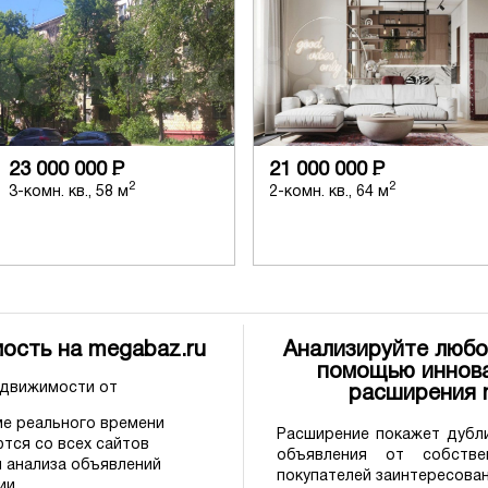
23 000 000
Р
21 000 000
Р
2
2
3-комн. кв., 58 м
2-комн. кв., 64 м
ость на megabaz.ru
Анализируйте любо
помощью иннова
едвижимости от
расширения
е реального времени
Расширение покажет дубли
тся со всех сайтов
объявления от собстве
 анализа объявлений
покупателей заинтересова
ии