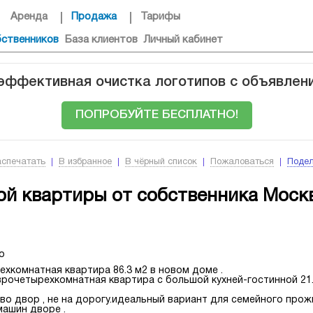
Аренда
Продажа
Тарифы
бственников
База клиентов
Личный кабинет
 эффективная очистка логотипов с объявлен
ПОПРОБУЙТЕ БЕСПЛАТНО!
аспечатать
В избранное
В чёрный список
Пожаловаться
Подел
й квартиры от собственника Моск
о
хкомнатная квартира 86.3 м2 в новом доме .
врочетырехкомнатная квартира с большой кухней-гостинной 21.
во двор , не на дорогу.идеальный вариант для семейного прож
машин дворе .