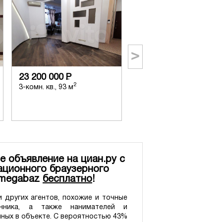
>
23 200 000
Р
18 290 000
Р
2
2
3-комн. кв., 93 м
2-комн. кв., 60 м
е объявление на циан.ру с
ционного браузерного
 megabaz
бесплатно
!
 других агентов, похожие и точные
нника, а также нанимателей и
нных в объекте. С вероятностью 43%