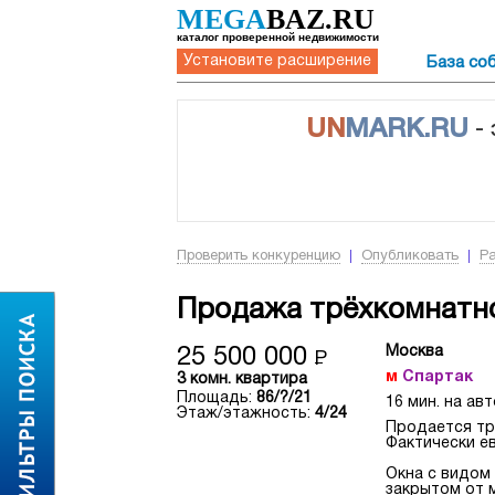
MEGA
BAZ.RU
каталог проверенной недвижимости
Установите расширение
База со
UN
MARK.RU
-
Проверить конкуренцию
Опубликовать
Р
Продажа трёхкомнатно
Москва
25 500 000
Р
Спартак
3 комн. квартира
Площадь:
86/?/21
16 мин. на авт
Этаж/этажность:
4/24
Продается тре
Фактически е
Окна с видом 
закрытом от 