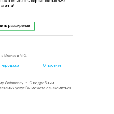
нных в объекте. С вероятностью 43%
 агента!
вить расширение
 в Москве и М.О.
я-продажа
О проекте
ему Webmoney ™. C подробным
вляемых услуг Вы можете ознакомиться