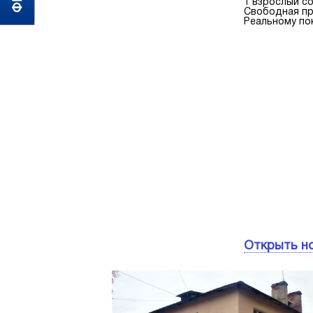
1 взрослый со
Свободная п
Реальному пок
Открыть н