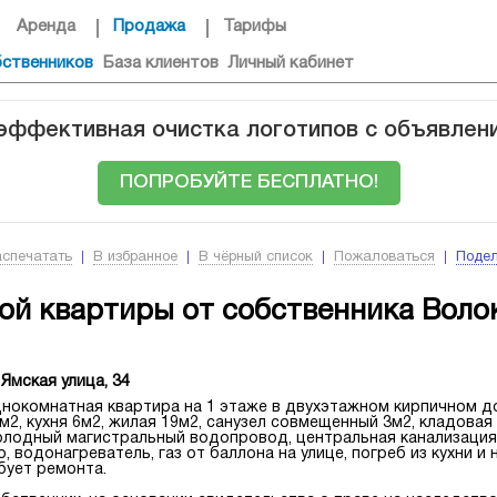
Аренда
Продажа
Тарифы
бственников
База клиентов
Личный кабинет
 эффективная очистка логотипов с объявлен
ПОПРОБУЙТЕ БЕСПЛАТНО!
аспечатать
В избранное
В чёрный список
Пожаловаться
Подел
й квартиры от собственника Волок
Ямская улица, 34
нокомнатная квартира на 1 этаже в двухэтажном кирпичном д
м2, кухня 6м2, жилая 19м2, санузел совмещенный 3м2, кладовая 
холодный магистральный водопровод, центральная канализация
, водонагреватель, газ от баллона на улице, погреб из кухни и
бует ремонта.