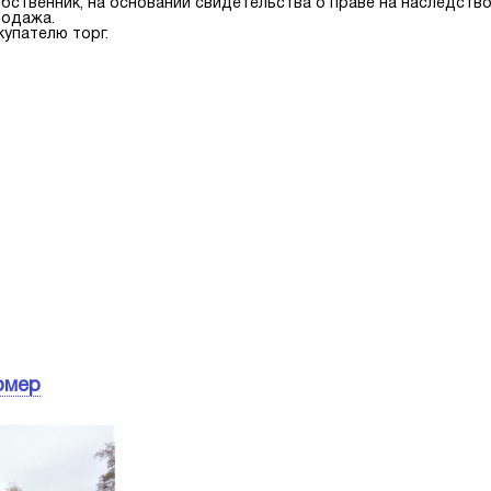
бственник, на основании свидетельства о праве на наследство,
родажа.
упателю торг.
омер