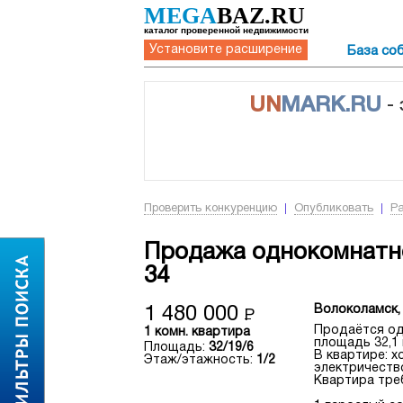
MEGA
BAZ.RU
каталог проверенной недвижимости
Установите расширение
База со
UN
MARK.RU
-
Проверить конкуренцию
Опубликовать
Р
Продажа однокомнатно
34
Волоколамск, 
1 480 000
Р
Продаётся од
1 комн. квартира
площадь 32,1 
Площадь:
32/19/6
В квартире: 
Этаж/этажность:
1/2
электричество
Квартира тре