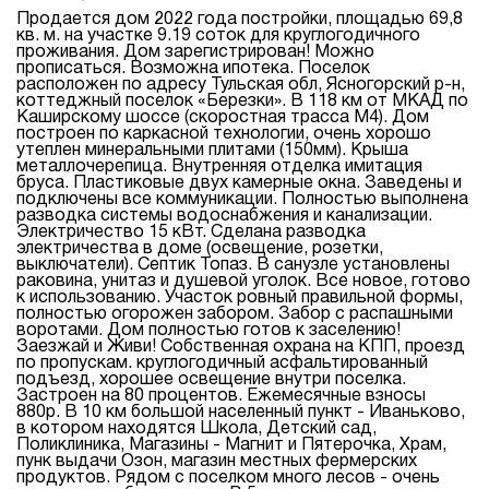
Продается дом 2022 года постройки, площадью 69,8
кв. м. на участке 9.19 соток для круглогодичного
проживания. Дом зарегистрирован! Можно
прописаться. Возможна ипотека. Поселок
расположен по адресу Тульская обл, Ясногорский р-н,
коттеджный поселок «Березки». В 118 км от МКАД по
Каширскому шоссе (скоростная трасса М4). Дом
построен по каркасной технологии, очень хорошо
утеплен минеральными плитами (150мм). Крыша
металлочерепица. Внутренняя отделка имитация
бруса. Пластиковые двух камерные окна. Заведены и
подключены все коммуникации. Полностью выполнена
разводка системы водоснабжения и канализации.
Электричество 15 кВт. Сделана разводка
электричества в доме (освещение, розетки,
выключатели). Септик Топаз. В санузле установлены
раковина, унитаз и душевой уголок. Все новое, готово
к использованию. Участок ровный правильной формы,
полностью огорожен забором. Забор с распашными
воротами. Дом полностью готов к заселению!
Заезжай и Живи! Собственная охрана на КПП, проезд
по пропускам. круглогодичный асфальтированный
подъезд, хорошее освещение внутри поселка.
Застроен на 80 процентов. Ежемесячные взносы
880р. В 10 км большой населенный пункт - Иваньково,
в котором находятся Школа, Детский сад,
Поликлиника, Магазины - Магнит и Пятерочка, Храм,
пунк выдачи Озон, магазин местных фермерских
продуктов. Рядом с поселком много лесов - очень