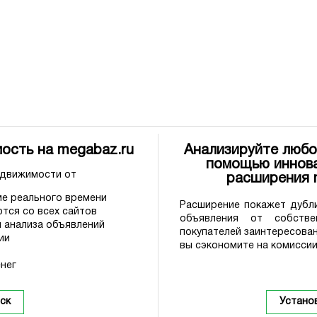
ость на megabaz.ru
Анализируйте любо
помощью иннова
едвижимости от
расширения
е реального времени
Расширение покажет дубли
тся со всех сайтов
объявления от собстве
 анализа объявлений
покупателей заинтересова
ии
вы сэкономите на комиссии
нег
ск
Устано