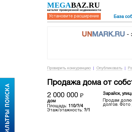
MEGA
BAZ.RU
каталог проверенной недвижимости
Установите расширение
База со
UN
MARK.RU
-
Проверить конкуренцию
Опубликовать
Р
Продажа дома от собс
Зарайск, улиц
2 000 000
Р
Продам долю в
дом
долгов. Фото
Площадь:
110/?/4
Этаж/этажность:
?/1