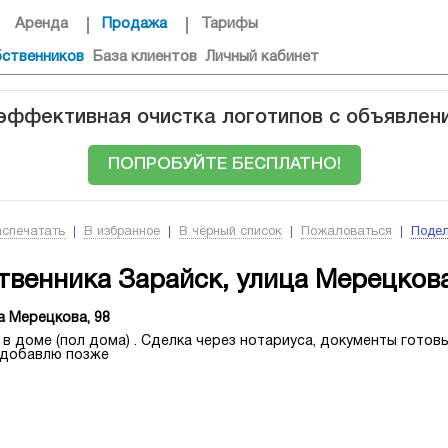
Аренда
Продажа
Тарифы
бственников
База клиентов
Личный кабинет
 эффективная очистка логотипов с объявлен
ПОПРОБУЙТЕ БЕСПЛАТНО!
аспечатать
В избранное
В чёрный список
Пожаловаться
Подел
твенника Зарайск, улица Мерецкова
а Мерецкова, 98
 доме (пол дома) . Сделка через нотариуса, документы готовы 
 добавлю позже