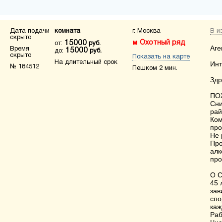
Дата подачи
комната
г. Москва
В и
скрыто
15000
Охотный ряд
от:
руб.
Аге
Время
15000
до:
руб.
скрыто
Показать на карте
На длительный срок
Инт
№ 184512
Пешком 2 мин.
Здр
ПО
Сни
рай
Ком
про
Не 
Про
алк
про
О С
45 
зав
спо
каж
Раб