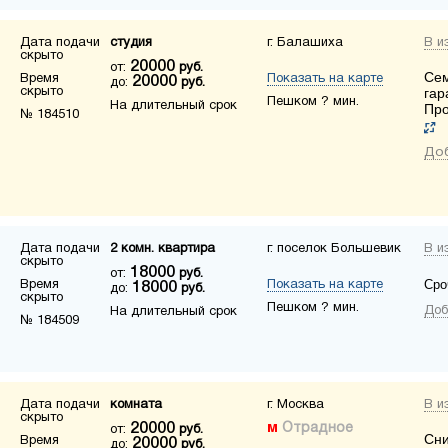
Дата подачи
студия
г. Балашиха
В и
скрыто
20000
от:
руб.
Сем
Время
Показать на карте
20000
до:
руб.
скрыто
гар
Пешком ? мин.
На длительный срок
Про
№ 184510
Доб
Дата подачи
2 комн. квартира
г. поселок Большевик
В и
скрыто
18000
от:
руб.
Сро
Время
Показать на карте
18000
до:
руб.
скрыто
Пешком ? мин.
Доб
На длительный срок
№ 184509
Дата подачи
комната
г. Москва
В и
скрыто
20000
Отрадное
от:
руб.
Сни
Время
20000
до:
руб.