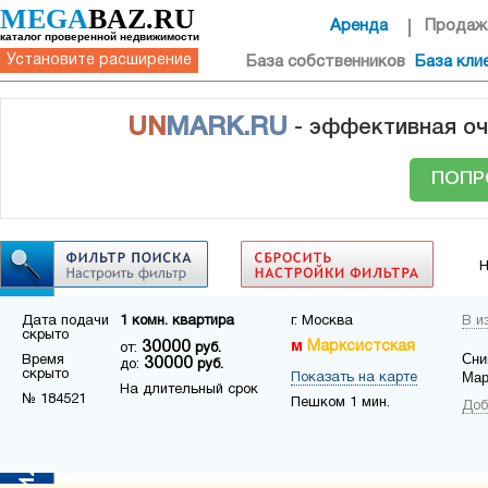
MEGA
BAZ.RU
Аренда
Продаж
каталог проверенной недвижимости
Установите расширение
База собственников
База кли
UN
MARK.RU
- эффективная оч
ПОПР
Н
Дата подачи
1 комн. квартира
г. Москва
В и
скрыто
30000
Марксистская
от:
руб.
Сни
Время
30000
до:
руб.
скрыто
Мар
Показать на карте
На длительный срок
№ 184521
Пешком 1 мин.
Доб