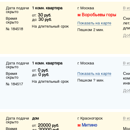
Дата подачи
1 комн. квартира
г. Москва
В и
скрыто
30
Воробьевы горы
от:
руб.
Сни
Время
30
до:
руб.
скрыто
лет
Показать на карте
На длительный срок
дли
№ 184518
Пешком 2 мин.
Доб
Дата подачи
1 комн. квартира
г. Москва
В и
скрыто
0
от:
руб.
Сни
Время
Показать на карте
0
до:
руб.
скрыто
ком
Пешком ? мин.
На длительный срок
ин
№ 184517
Доб
Дата подачи
дом
г. Красногорск
В и
скрыто
20000
Митино
от:
руб.
Мол
Время