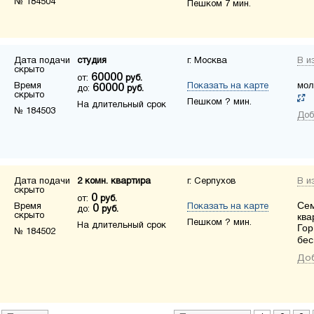
№ 184504
Пешком 7 мин.
Дата подачи
студия
г. Москва
В и
скрыто
60000
от:
руб.
мол
Время
Показать на карте
60000
до:
руб.
скрыто
Пешком ? мин.
На длительный срок
№ 184503
Доб
Дата подачи
2 комн. квартира
г. Серпухов
В и
скрыто
0
от:
руб.
Сем
Время
Показать на карте
0
до:
руб.
скрыто
ква
Пешком ? мин.
На длительный срок
Гор
№ 184502
бес
Доб