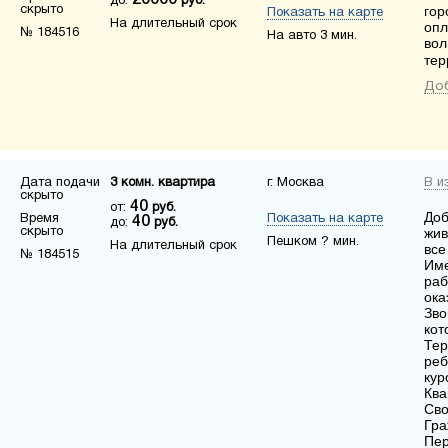
20000
до:
руб.
скрыто
гор
Показать на карте
На длительный срок
опл
№ 184516
На авто 3 мин.
вол
тер
Доб
Дата подачи
3 комн. квартира
г. Москва
В и
скрыто
40
от:
руб.
Доб
Время
Показать на карте
40
до:
руб.
скрыто
жив
Пешком ? мин.
На длительный срок
все
№ 184515
Име
раб
ока
Зво
кот
Тер
реб
кур
Ква
Сво
Гра
Пер