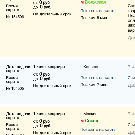
0
Волжская
от:
руб.
Сни
Время
0
до:
руб.
скрыто
ква
Показать на карте
На длительный срок
Пла
№ 184506
Пешком 8 мин.
опл
шко
вар
Доб
Дата подачи
1 комн. квартира
г. Кашира
В и
скрыто
0
от:
руб.
Сни
Время
Показать на карте
0
до:
руб.
скрыто
Пешком ? мин.
Доб
На длительный срок
№ 184505
Дата подачи
1 комн. квартира
г. Москва
В и
скрыто
0
Сокол
от:
руб.
Сни
Время
0
до:
руб.
скрыто
Показать на карте
Доб
На длительный срок