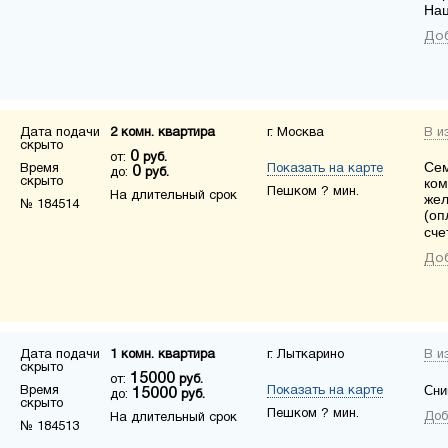
Нац
Доб
Дата подачи
2 комн. квартира
г. Москва
В и
скрыто
0
от:
руб.
Сем
Время
Показать на карте
0
до:
руб.
скрыто
ком
Пешком ? мин.
На длительный срок
жел
№ 184514
(оп
сче
Доб
Дата подачи
1 комн. квартира
г. Лыткарино
В и
скрыто
15000
от:
руб.
Сни
Время
Показать на карте
15000
до:
руб.
скрыто
Пешком ? мин.
Доб
На длительный срок
№ 184513