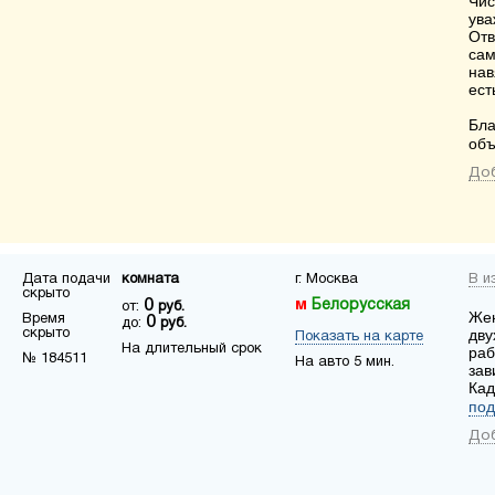
Чис
ува
Отв
сам
нав
ест
Бла
объ
Доб
Дата подачи
комната
г. Москва
В и
скрыто
0
Белорусская
от:
руб.
Жен
Время
0
до:
руб.
скрыто
дву
Показать на карте
На длительный срок
раб
№ 184511
На авто 5 мин.
зав
Кад
под
Доб