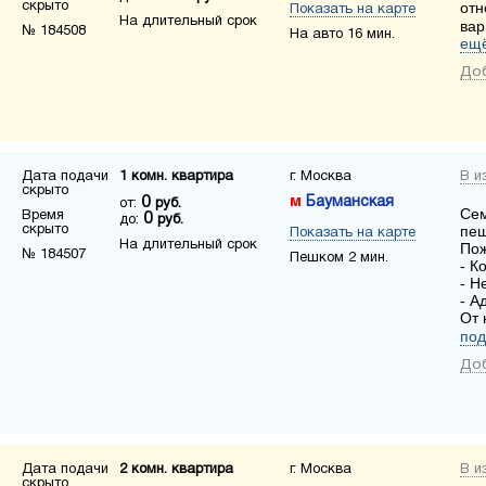
скрыто
отн
Показать на карте
На длительный срок
вар
№ 184508
На авто 16 мин.
ещё
Доб
Дата подачи
1 комн. квартира
г. Москва
В и
скрыто
0
Бауманская
от:
руб.
Сем
Время
0
до:
руб.
скрыто
пеш
Показать на карте
На длительный срок
Пож
№ 184507
Пешком 2 мин.
- К
- Н
- А
От 
под
Доб
Дата подачи
2 комн. квартира
г. Москва
В и
скрыто