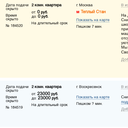
Дата подачи
2 комн. квартира
г. Москва
В и
скрыто
0
Теплый Стан
от:
руб.
На 
Время
0
до:
руб.
скрыто
Сни
Показать на карте
На длительный срок
шко
№ 184520
Пешком 7 мин.
при
маш
отс
уют
Мы 
Сво
Доб
Дата подачи
2 комн. квартира
г. Воскресенск
В и
скрыто
23000
от:
руб.
Сни
Время
Показать на карте
23000
до:
руб.
скрыто
под
Пешком ? мин.
На длительный срок
№ 184519
Доб