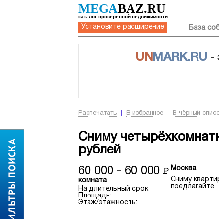
MEGA
BAZ.RU
каталог проверенной недвижимости
Установите расширение
База со
UN
MARK.RU
-
Распечатать
В избранное
В чёрный спис
Сниму четырёхкомнатн
рублей
Москва
60 000 - 60 000
Р
Сниму кварти
комната
предлагайте
На длительный срок
Площадь:
Этаж/этажность: