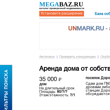
MEGA
BAZ.RU
каталог проверенной недвижимости
Установите расширение
База со
UN
MARK.RU
-
Автопоиск
Проверить конкуренцию
Опубл
Аренда дома от собст
поселок Доро
35 000
Р
Сдам дом ПМЖ
дом
дровами либо
На длительный срок
станции Доро
Площадь:
80/?/?
обсуждаются 
Этаж/этажность:
?/1