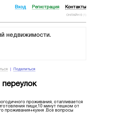
Вход
Регистрация
Контакты
ОНЛАЙН 0
(1)
ий недвижимости.
ться
Поделиться
 переулок
логодичного проживания, отапливается
иготовления пищи,10 минут пешком от
го проживания+кухня .Все вопросы