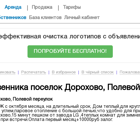
Аренда
Продажа
Тарифы
бственников
База клиентов
Личный кабинет
 эффективная очистка логотипов с объявлен
ПОПРОБУЙТЕ БЕСПЛАТНО!
иковать
Распечатать
В избранное
В чёрный список
Пожалова
венника поселок Дорохово, Полевой
хово, Полевой переулок
 с октября месяца, на длительный срок, Дом теплый,для круг
 углем,паровое отопление с большой печью,что удобно для пр
хово,15 минут пешком от завода LG ,4теплых комнат для зимне
при встречи.Оплата первый месяц+10000руб залог.