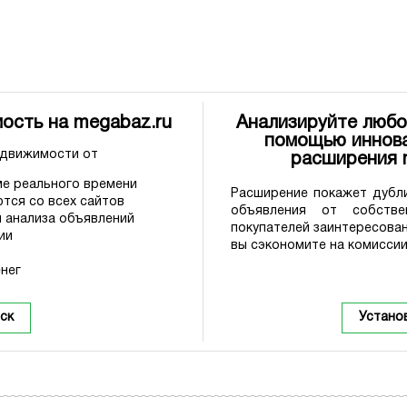
ость на megabaz.ru
Анализируйте любо
помощью иннова
едвижимости от
расширения
е реального времени
Расширение покажет дубли
тся со всех сайтов
объявления от собстве
 анализа объявлений
покупателей заинтересова
ии
вы сэкономите на комиссии
нег
ск
Устано