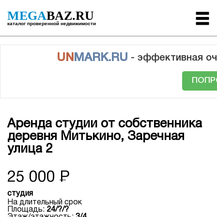
MEGA
BAZ.RU
каталог проверенной недвижимости
UN
MARK.RU
- эффективная оч
ПОПР
Аренда студии от собственника
деревня Митькино, Заречная
улица 2
25 000
Р
студия
На длительный срок
Площадь:
24/?/?