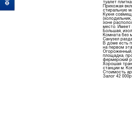
туалет плитка
Прихожая вкл
стиральную м
Кухня совмещ
(холодильник,
зоне располо
место. Имеет 
Большая, изо
Комната без 
Санузел разд
В доме есть 
на первом эт
Огороженный,
площадка, пр
фермерский ры
Хорошая тран
станции м. Ко
Стоимость ар
Залог 42 000р