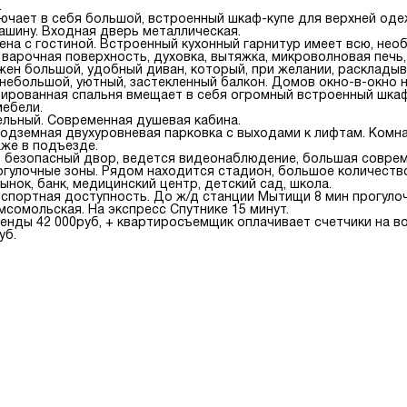
.
ючает в себя большой, встроенный шкаф-купе для верхней оде
ашину. Входная дверь металлическая.
ена с гостиной. Встроенный кухонный гарнитур имеет всю, нео
 варочная поверхность, духовка, вытяжка, микроволновая печь
жен большой, удобный диван, который, при желании, расклады
небольшой, уютный, застекленный балкон. Домов окно-в-окно н
лированная спальня вмещает в себя огромный встроенный шка
мебели.
ельный. Современная душевая кабина.
подземная двухуровневая парковка с выходами к лифтам. Комна
аже в подъезде.
 безопасный двор, ведется видеонаблюдение, большая соврем
огулочные зоны. Рядом находится стадион, большое количество
нок, банк, медицинский центр, детский сад, школа.
спортная доступность. До ж/д станции Мытищи 8 мин прогулоч
мсомольская. На экспресс Спутнике 15 минут.
енды 42 000руб, + квартиросъемщик оплачивает счетчики на во
уб.