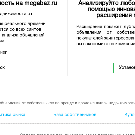
ость на megabaz.ru
Анализируйте любо
помощью иннова
едвижимости от
расширения
е реального времени
Расширение покажет дубли
тся со всех сайтов
объявления от собстве
 анализа объявлений
покупателей заинтересова
ии
вы сэкономите на комиссии
нег
ск
Устано
объявлений от собственников по аренде и продаже жилой недвижимости
итика рынка
База собственников
Купл