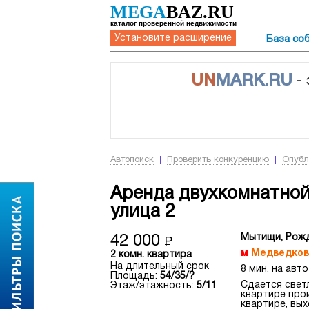
MEGA
BAZ.RU
каталог проверенной недвижимости
Установите расширение
База со
UN
MARK.RU
-
Автопоиск
Проверить конкуренцию
Опубл
Аренда двухкомнатной
улица 2
Мытищи, Рожд
42 000
Р
Медведков
2 комн. квартира
На длительный срок
8 мин. на авто
Площадь:
54/35/?
Сдается светл
Этаж/этажность:
5/11
квартире про
квартире, вых