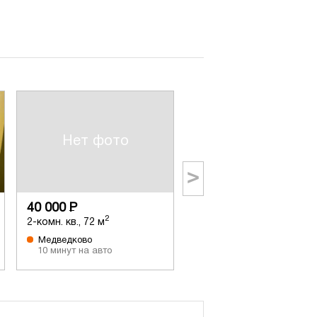
Нет фото
>
40 000
Р
43 000
Р
2
2
2-комн. кв., 72 м
2-комн. кв., 69 м
Медведково
Медведково
10 минут на авто
6 минут на авто