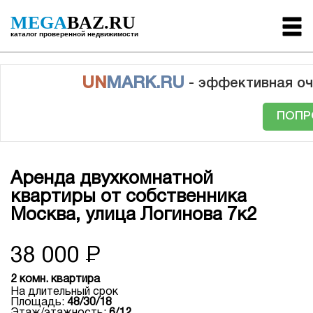
MEGA
BAZ.RU
каталог проверенной недвижимости
UN
MARK.RU
- эффективная оч
ПОПР
Аренда двухкомнатной
квартиры от собственника
Москва, улица Логинова 7к2
38 000
Р
2 комн. квартира
На длительный срок
Площадь:
48/30/18