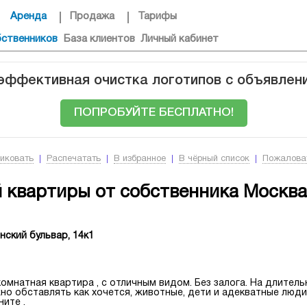
Аренда
Продажа
Тарифы
бственников
База клиентов
Личный кабинет
 эффективная очистка логотипов с объявлен
ПОПРОБУЙТЕ БЕСПЛАТНО!
иковать
Распечатать
В избранное
В чёрный список
Пожалова
 квартиры от собственника Москва
нский бульвар, 14к1
комнатная квартира , с отличным видом. Без залога. На длитель
но обставлять как хочется, животные, дети и адекватные люд
ните .