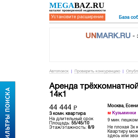
MEGA
BAZ.RU
каталог проверенной недвижимости
Установите расширение
База со
UN
MARK.RU
-
Автопоиск
Проверить конкуренцию
Опубл
Аренда трёхкомнатной
14к1
Москва, Есени
44 444
Р
Кузьминки
3 комн. квартира
На длительный срок
9 мин. пешком
Площадь:
55/45/10
Не плохая 3х 
Этаж/этажность:
8/9
Квартиру мож
здесь или зво