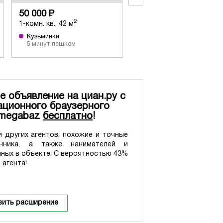
50 000
Р
45 000
Р
2
2
1-комн. кв., 42 м
2-комн. кв., 45 м
Кузьминки
Кузьминки
5 минут пешком
5 минут пешком
е объявление на циан.ру с
ционного браузерного
 megabaz
бесплатно
!
 других агентов, похожие и точные
нника, а также нанимателей и
нных в объекте. С вероятностью 43%
 агента!
вить расширение