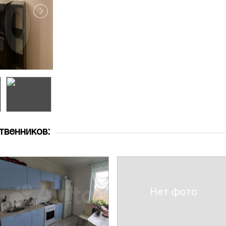
твенников:
Нет фото