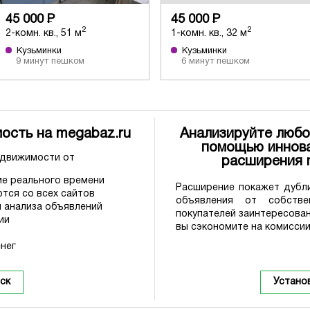
45 000
Р
45 000
Р
2
2
2-комн. кв., 51 м
1-комн. кв., 32 м
Кузьминки
Кузьминки
9 минут пешком
6 минут пешком
ость на megabaz.ru
Анализируйте любо
помощью иннова
едвижимости от
расширения
е реального времени
Расширение покажет дубли
тся со всех сайтов
объявления от собстве
 анализа объявлений
покупателей заинтересова
ии
вы сэкономите на комиссии
нег
ск
Устано