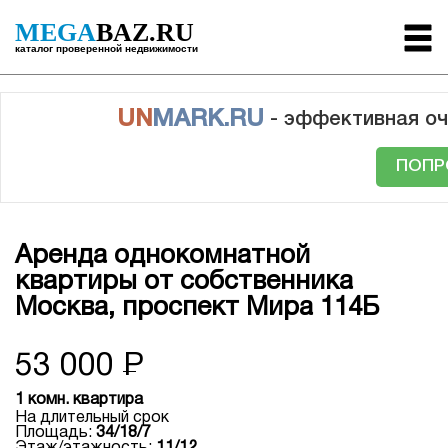
MEGA
BAZ.RU
каталог проверенной недвижимости
UN
MARK.RU
- эффективная оч
ПОПР
Аренда однокомнатной
квартиры от собственника
Москва, проспект Мира 114Б
53 000
Р
1 комн. квартира
На длительный срок
Площадь:
34/18/7