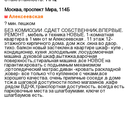
Этаж/этажность:
11/12
Москва, проспект Мира, 114Б
Алексеевская
? мин. пешком
БЕЗ КОМИССИИ .СДАЕТ СОБСТВЕННИК.ВПЕРВЫЕ.
РЕМОНТ , мебель и техника НОВЫЕ. 1-комнатная
квартира в 1 мин от м Алексеевская . 11 этаж 12-
этажного кирпичного дома. дом жск .окна во двор.
тихо. балкон новый застеклен.в квартире шкаф- купе ,
кондиционер, кухня ,холодильник ,посудомоечная
машина ,духовой шкаф,вытяжка,варочная
поверхность,стиральная машина ,все НОВОЕ на
гарантии.кровать с подьемным механизмом
,ортопедический матрас,диван -кровать раскладной
,ковер- все только что купленное с чеками,все
хорошего качества. очень приличные соседи ,в доме
тсж.в шаговой доступности полно магазинов ,кафе
,рядом ВДНХ,транспортная доступность. всегда есть
парковочные места за шлагбаумами. ключи от
шлагбаумов есть.