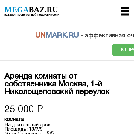
MEGA
BAZ.RU
каталог проверенной недвижимости
UN
MARK.RU
- эффективная оч
ПОПР
Аренда комнаты от
собственника Москва, 1-й
Николощеповский переулок
25 000
Р
комната
На длительный срок
Площадь:
13/?/9