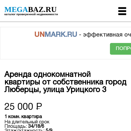
MEGA
BAZ.RU
каталог проверенной недвижимости
UN
MARK.RU
- эффективная оч
ПОПР
Аренда однокомнатной
квартиры от собственника город
Люберцы, улица Урицкого 3
25 000
Р
1 комн. квартира
На длительный срок
Площадь:
34/18/6