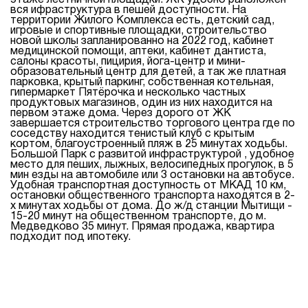
этаже лестничной площадки. ЖК удобно раположен
вся ифраструктура в пешей доступности. На
территории Жилого Комплекса есть, детский сад,
игровые и спортивные площадки, строительство
новой школы запланированно на 2022 год, кабинет
медицинской помощи, аптеки, кабинет дантиста,
салоны красоты, пицирия, йога-центр и мини-
образовательный центр для детей, а так же платная
парковка, крытый паркинг, собственная котельная,
гипермаркет Пятёрочка и несколько частных
продуктовых магазинов, один из них находится на
первом этаже дома. Через дорого от ЖК
завершается строительство торгового центра где по
соседству находится тенистый клуб с крытым
кортом, благоустроенный пляж в 25 минутах ходьбы.
Большой Парк с развитой инфраструктурой , удобное
место для пеших, лыжных, велосипедных прогулок, в 5
мин езды на автомобиле или 3 остановки на автобусе.
Удобная транспортная доступность от МКАД 10 км,
остановки общественного транспорта находятся в 2-
х минутах ходьбы от дома. До ж/д станции Мытищи -
15-20 минут на общественном транспорте, до м.
Медведково 35 минут. Прямая продажа, квартира
подходит под ипотеку.