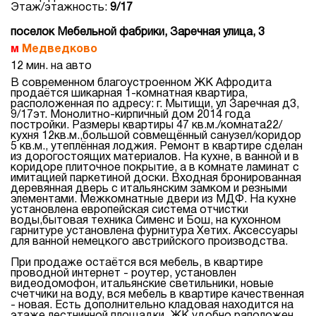
Этаж/этажность:
9/17
поселок Мебельной фабрики, Заречная улица, 3
Медведково
12 мин. на авто
В современном благоустроенном ЖК Афродита
продаётся шикарная 1-комнатная квартира,
расположенная по адресу: г. Мытищи, ул Заречная д3,
9/17эт. Монолитно-кирпичный дом 2014 года
постройки. Размеры квартиры 47 кв.м./комната22/
кухня 12кв.м.,большой совмещённый санузел/коридор
5 кв.м., утеплённая лоджия. Ремонт в квартире сделан
из дорогостоящих материалов. На кухне, в ванной и в
коридоре плиточное покрытие, а в комнате ламинат с
имитацией паркетиной доски. Входная бронированная
деревянная дверь с итальянским замком и резными
элементами. Межкомнатные двери из МДФ. На кухне
установлена европейская система отчистки
воды,бытовая техника Сименс и Бош, на кухонном
гарнитуре установлена фурнитура Хетих. Аксессуары
для ванной немецкого австрийского производства.
При продаже остаётся вся мебель, в квартире
проводной интернет - роутер, установлен
видеодомофон, итальянские светильники, новые
счетчики на воду, вся мебель в квартире качественная
- новая. Есть дополнительно кладовая находится на