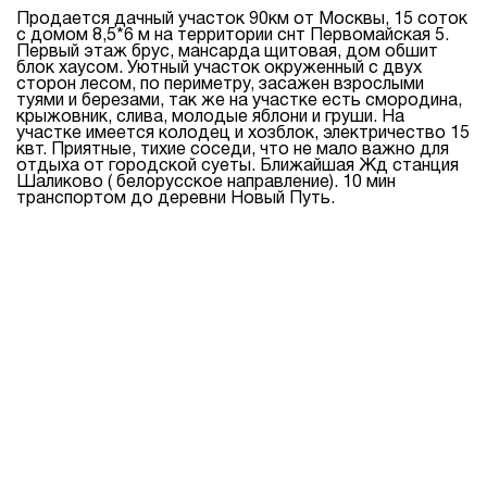
Продается дачный участок 90км от Москвы, 15 соток
с домом 8,5*6 м на территории снт Первомайская 5.
Первый этаж брус, мансарда щитовая, дом обшит
блок хаусом. Уютный участок окруженный с двух
сторон лесом, по периметру, засажен взрослыми
туями и березами, так же на участке есть смородина,
крыжовник, слива, молодые яблони и груши. На
участке имеется колодец и хозблок, электричество 15
квт. Приятные, тихие соседи, что не мало важно для
отдыха от городской суеты. Ближайшая Жд станция
Шаликово ( белорусское направление). 10 мин
транспортом до деревни Новый Путь.