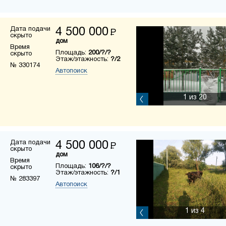
Дата подачи
4 500 000
Р
скрыто
дом
Время
Площадь:
200/?/?
скрыто
Этаж/этажность:
?/2
№ 330174
Автопоиск
1
из 20
Дата подачи
4 500 000
Р
скрыто
дом
Время
Площадь:
106/?/?
скрыто
Этаж/этажность:
?/1
№ 283397
Автопоиск
1
из 4