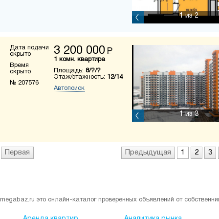
1
из 2
Дата подачи
3 200 000
Р
скрыто
1 комн. квартира
Время
Площадь:
8/?/?
скрыто
Этаж/этажность:
12/14
№ 207576
Автопоиск
1
из 3
Первая
Предыдущая
1
2
3
megabaz.ru это онлайн-каталог проверенных объявлений от собственни
Аренда квартир
Аналитика рынка