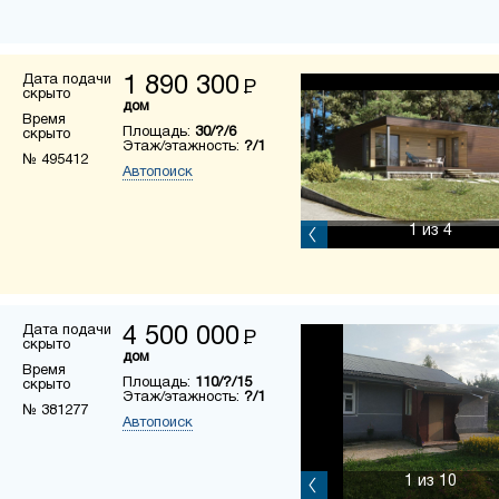
Дата подачи
1 890 300
Р
скрыто
дом
Время
Площадь:
30/?/6
скрыто
Этаж/этажность:
?/1
№ 495412
Автопоиск
1
из 4
Дата подачи
4 500 000
Р
скрыто
дом
Время
Площадь:
110/?/15
скрыто
Этаж/этажность:
?/1
№ 381277
Автопоиск
1
из 10