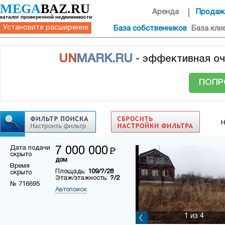
MEGA
BAZ.RU
Аренда
Продаж
каталог проверенной недвижимости
Установите расширение
База собственников
База кли
UN
MARK.RU
- эффективная оч
ПОПР
Н
Дата подачи
7 000 000
Р
скрыто
дом
Время
Площадь:
109/?/28
скрыто
Этаж/этажность:
?/2
№ 716695
Автопоиск
1
из 4