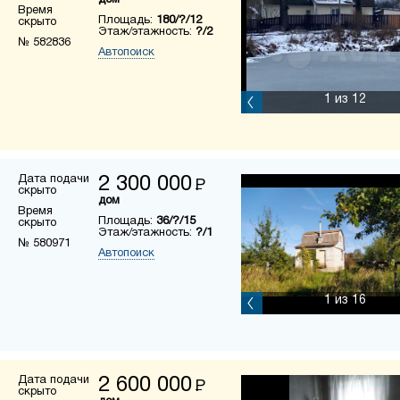
дом
Время
Площадь:
180/?/12
скрыто
Этаж/этажность:
?/2
№ 582836
Автопоиск
1
из 12
Дата подачи
2 300 000
Р
скрыто
дом
Время
Площадь:
36/?/15
скрыто
Этаж/этажность:
?/1
№ 580971
Автопоиск
1
из 16
Дата подачи
2 600 000
Р
скрыто