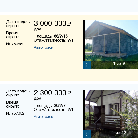
Дата подачи
3 000 000
Р
скрыто
дом
Время
Площадь:
86/?/15
скрыто
Этаж/этажность:
?/1
№ 780582
Автопоиск
1
из 9
Дата подачи
2 300 000
Р
скрыто
дом
Время
Площадь:
20/?/7
скрыто
Этаж/этажность:
?/1
№ 757332
Автопоиск
1
из 12