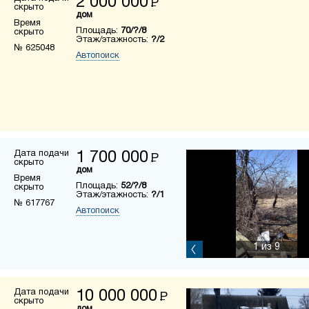
2 000 000
Р
скрыто
дом
Время
Площадь:
70/?/8
скрыто
Этаж/этажность:
?/2
№ 625048
Автопоиск
Дата подачи
1 700 000
Р
скрыто
дом
Время
Площадь:
52/?/8
скрыто
Этаж/этажность:
?/1
№ 617767
Автопоиск
1
из 9
Дата подачи
10 000 000
Р
скрыто