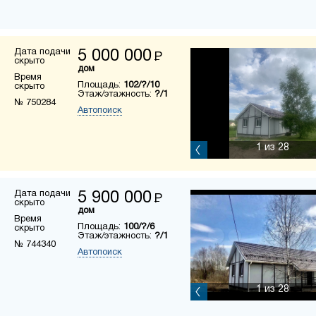
Дата подачи
5 000 000
Р
скрыто
дом
Время
Площадь:
102/?/10
скрыто
Этаж/этажность:
?/1
№ 750284
Автопоиск
1
из 28
Дата подачи
5 900 000
Р
скрыто
дом
Время
Площадь:
100/?/6
скрыто
Этаж/этажность:
?/1
№ 744340
Автопоиск
1
из 28