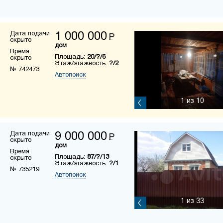
Дата подачи
1 000 000
Р
скрыто
дом
Время
Площадь:
20/?/6
скрыто
Этаж/этажность:
?/2
№ 742473
Автопоиск
1
из 10
Дата подачи
9 000 000
Р
скрыто
дом
Время
Площадь:
87/?/13
скрыто
Этаж/этажность:
?/1
№ 735219
Автопоиск
1
из 33