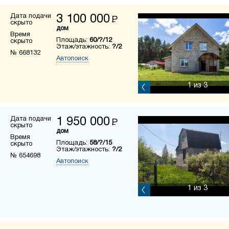
Дата подачи
3 100 000
Р
скрыто
дом
Время
Площадь:
60/?/12
скрыто
Этаж/этажность:
?/2
№ 668132
Автопоиск
1
из 3
Дата подачи
1 950 000
Р
скрыто
дом
Время
Площадь:
58/?/15
скрыто
Этаж/этажность:
?/2
№ 654698
Автопоиск
1
из 3