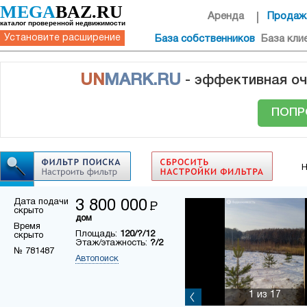
MEGA
BAZ.RU
Аренда
Продаж
каталог проверенной недвижимости
Установите расширение
База собственников
База кли
UN
MARK.RU
- эффективная оч
ПОПР
Н
Дата подачи
3 800 000
Р
скрыто
дом
Время
Площадь:
120/?/12
скрыто
Этаж/этажность:
?/2
№ 781487
Автопоиск
1
из 17