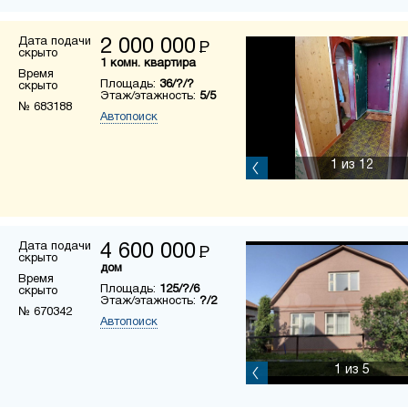
Дата подачи
2 000 000
Р
скрыто
1 комн. квартира
Время
Площадь:
36/?/?
скрыто
Этаж/этажность:
5/5
№ 683188
Автопоиск
1
из 12
Дата подачи
4 600 000
Р
скрыто
дом
Время
Площадь:
125/?/6
скрыто
Этаж/этажность:
?/2
№ 670342
Автопоиск
1
из 5