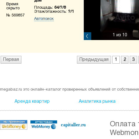
дом
Время
Площадь:
64/?/8
скрыто
Этаж/этажность:
?/1
№ 569857
Автопоиск
1
из 10
Первая
Предыдущая
1
2
3
megabaz.ru это онлайн-каталог проверенных объявлений от собственни
Аренда квартир
Аналитика рынка
Оплата 
Webmone