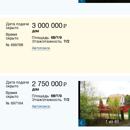
Дата подачи
3 000 000
Р
скрыто
дом
Время
Площадь:
68/?/9
скрыто
Этаж/этажность:
?/2
№ 699768
Автопоиск
Дата подачи
2 750 000
Р
скрыто
дом
Время
Площадь:
68/?/9
скрыто
Этаж/этажность:
?/2
№ 697164
Автопоиск
1
из 40