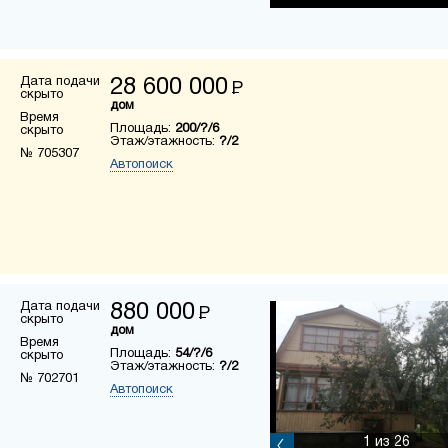
Дата подачи
28 600 000
Р
скрыто
дом
Время
Площадь:
200/?/6
скрыто
Этаж/этажность:
?/2
№ 705307
Автопоиск
Дата подачи
880 000
Р
скрыто
дом
Время
Площадь:
54/?/6
скрыто
Этаж/этажность:
?/2
№ 702701
Автопоиск
1
из 26