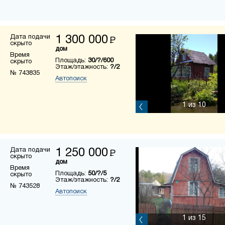
Дата подачи
1 300 000
Р
скрыто
дом
Время
Площадь:
30/?/600
скрыто
Этаж/этажность:
?/2
№ 743835
Автопоиск
1
из 10
Дата подачи
1 250 000
Р
скрыто
дом
Время
Площадь:
50/?/5
скрыто
Этаж/этажность:
?/2
№ 743528
Автопоиск
1
из 15