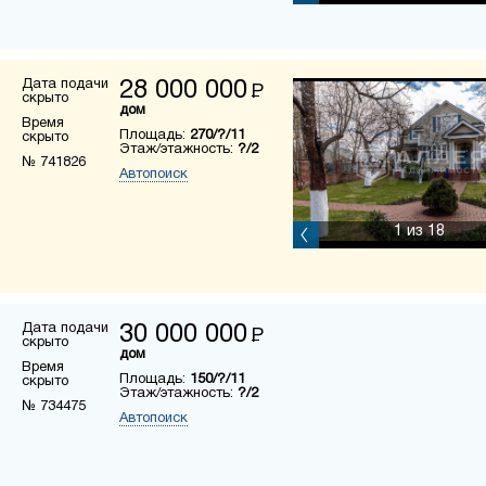
Дата подачи
28 000 000
Р
скрыто
дом
Время
Площадь:
270/?/11
скрыто
Этаж/этажность:
?/2
№ 741826
Автопоиск
1
из 18
Дата подачи
30 000 000
Р
скрыто
дом
Время
Площадь:
150/?/11
скрыто
Этаж/этажность:
?/2
№ 734475
Автопоиск