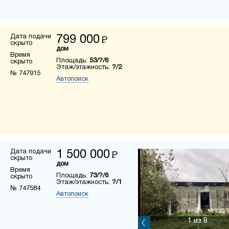
Дата подачи
799 000
Р
скрыто
дом
Время
Площадь:
53/?/6
скрыто
Этаж/этажность:
?/2
№ 747915
Автопоиск
Дата подачи
1 500 000
Р
скрыто
дом
Время
Площадь:
73/?/6
скрыто
Этаж/этажность:
?/1
№ 747584
Автопоиск
1
из 8