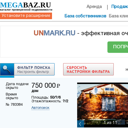
MEGA
BAZ.RU
Аренда
Продаж
каталог проверенной недвижимости
Установите расширение
База собственников
База кли
UN
MARK.RU
- эффективная оч
ПОПР
Н
Дата подачи
750 000
Р
скрыто
дом
Время
Площадь:
50/?/6
скрыто
Этаж/этажность:
?/2
№ 783384
Автопоиск
1
из 11