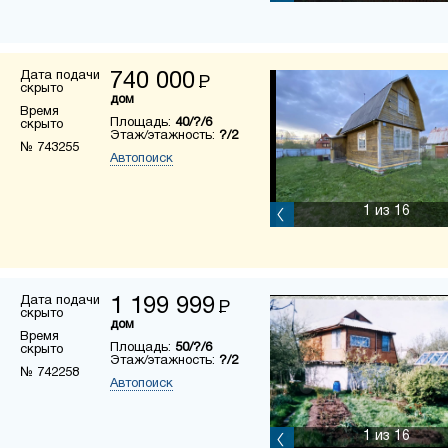
Дата подачи
740 000
Р
скрыто
дом
Время
Площадь:
40/?/6
скрыто
Этаж/этажность:
?/2
№ 743255
Автопоиск
1
из 16
Дата подачи
1 199 999
Р
скрыто
дом
Время
Площадь:
50/?/6
скрыто
Этаж/этажность:
?/2
№ 742258
Автопоиск
1
из 16