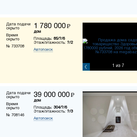
Дата подачи
1 780 000
Р
скрыто
дом
Время
Площадь:
85/?/6
скрыто
Этаж/этажность:
?/2
№ 733708
Автопоиск
1
из 7
Дата подачи
39 000 000
Р
скрыто
дом
Время
Площадь:
304/?/6
скрыто
Этаж/этажность:
?/3
№ 708146
Автопоиск