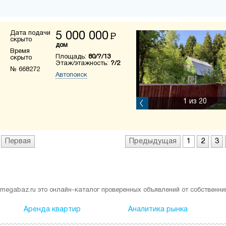
Дата подачи
5 000 000
Р
скрыто
дом
Время
Площадь:
80/?/13
скрыто
Этаж/этажность:
?/2
№ 668272
Автопоиск
1
из 20
Первая
Предыдущая
1
2
3
megabaz.ru это онлайн-каталог проверенных объявлений от собственни
Аренда квартир
Аналитика рынка