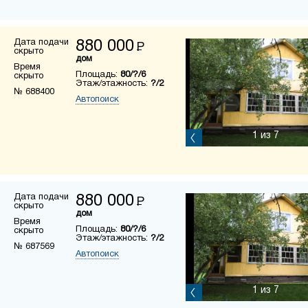
Дата подачи
880 000
Р
скрыто
дом
Время
Площадь:
80/?/6
скрыто
Этаж/этажность:
?/2
№ 688400
Автопоиск
1
из 7
Дата подачи
880 000
Р
скрыто
дом
Время
Площадь:
80/?/6
скрыто
Этаж/этажность:
?/2
№ 687569
Автопоиск
1
из 7