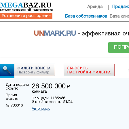
MEGA
BAZ.RU
Аренда
Продаж
каталог проверенной недвижимости
Установите расширение
База собственников
База кли
UN
MARK.RU
- эффективная оч
ПОПР
Н
Дата подачи
26 500 000
Р
скрыто
комната
Время
Площадь:
113/?/38
скрыто
Этаж/этажность:
21/24
№ 786016
Автопоиск