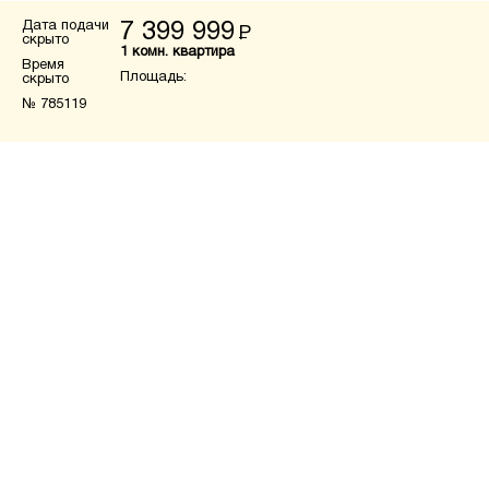
Дата подачи
7 399 999
Р
скрыто
1 комн. квартира
Время
Площадь:
скрыто
№ 785119