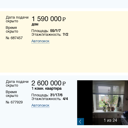
Дата подачи
1 590 000
Р
скрыто
дом
Время
Площадь:
55/?/7
скрыто
Этаж/этажность:
?/2
№ 687457
Автопоиск
Дата подачи
2 600 000
Р
скрыто
1 комн. квартира
Время
Площадь:
31/17/6
скрыто
Этаж/этажность:
4/4
№ 677929
Автопоиск
1
из 24