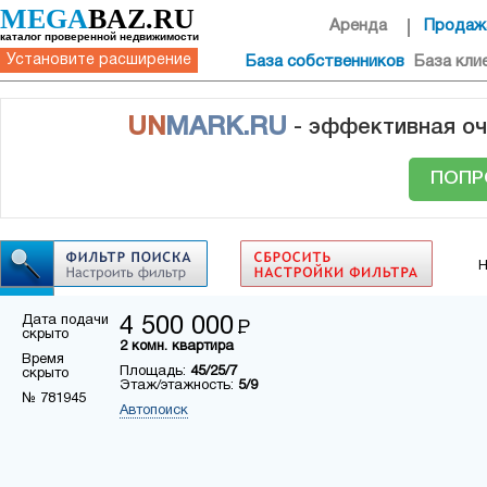
MEGA
BAZ.RU
Аренда
Продаж
каталог проверенной недвижимости
Установите расширение
База собственников
База кли
UN
MARK.RU
- эффективная оч
ПОПР
Н
Дата подачи
4 500 000
Р
скрыто
2 комн. квартира
Время
Площадь:
45/25/7
скрыто
Этаж/этажность:
5/9
№ 781945
Автопоиск