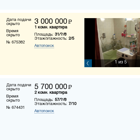
Дата подачи
3 000 000
Р
скрыто
1 комн. квартира
Время
Площадь:
31/?/8
скрыто
Этаж/этажность:
2/5
№ 675382
Автопоиск
1
из 5
Дата подачи
5 700 000
Р
скрыто
2 комн. квартира
Время
Площадь:
57/?/8
скрыто
Этаж/этажность:
7/10
№ 674431
Автопоиск