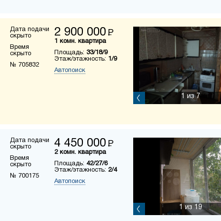
Дата подачи
2 900 000
Р
скрыто
1 комн. квартира
Время
Площадь:
33/18/9
скрыто
Этаж/этажность:
1/9
№ 705832
Автопоиск
1
из 7
Дата подачи
4 450 000
Р
скрыто
2 комн. квартира
Время
Площадь:
42/27/6
скрыто
Этаж/этажность:
2/4
№ 700175
Автопоиск
1
из 19