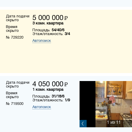
Дата подачи
5 000 000
Р
скрыто
3 комн. квартира
Время
Площадь:
54/40/6
скрыто
Этаж/этажность:
3/4
№ 729220
Автопоиск
Дата подачи
4 050 000
Р
скрыто
1 комн. квартира
Время
Площадь:
31/18/6
скрыто
Этаж/этажность:
1/9
№ 719500
Автопоиск
1
из 11