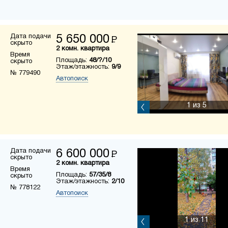
Дата подачи
5 650 000
Р
скрыто
2 комн. квартира
Время
Площадь:
48/?/10
скрыто
Этаж/этажность:
9/9
№ 779490
Автопоиск
1
из 5
Дата подачи
6 600 000
Р
скрыто
2 комн. квартира
Время
Площадь:
57/35/8
скрыто
Этаж/этажность:
2/10
№ 778122
Автопоиск
1
из 11