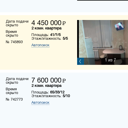
Дата подачи
4 450 000
Р
скрыто
2 комн. квартира
Время
Площадь:
41/?/5
скрыто
Этаж/этажность:
5/5
№ 745893
Автопоиск
1
из 7
Дата подачи
7 600 000
Р
скрыто
2 комн. квартира
Время
Площадь:
65/33/12
скрыто
Этаж/этажность:
5/10
№ 742773
Автопоиск