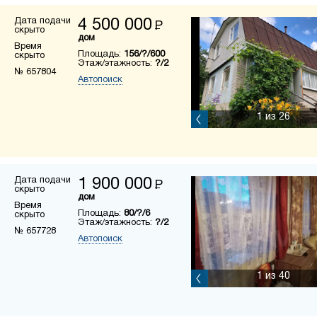
Дата подачи
4 500 000
Р
скрыто
дом
Время
Площадь:
156/?/600
скрыто
Этаж/этажность:
?/2
№ 657804
Автопоиск
1
из 26
Дата подачи
1 900 000
Р
скрыто
дом
Время
Площадь:
80/?/6
скрыто
Этаж/этажность:
?/2
№ 657728
Автопоиск
1
из 40