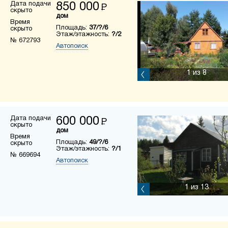
Дата подачи
850 000
Р
скрыто
дом
Время
Площадь:
37/?/6
скрыто
Этаж/этажность:
?/2
№ 672793
Автопоиск
1
из 8
Дата подачи
600 000
Р
скрыто
дом
Время
Площадь:
49/?/6
скрыто
Этаж/этажность:
?/1
№ 669694
Автопоиск
1
из 13