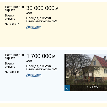
Дата подачи
30 000 000
Р
скрыто
дом
Время
Площадь:
96/?/8
скрыто
Этаж/этажность:
?/2
№ 683687
Автопоиск
Дата подачи
1 700 000
Р
скрыто
дом
Время
Площадь:
90/?/6
скрыто
Этаж/этажность:
?/2
№ 678308
Автопоиск
1
из 35