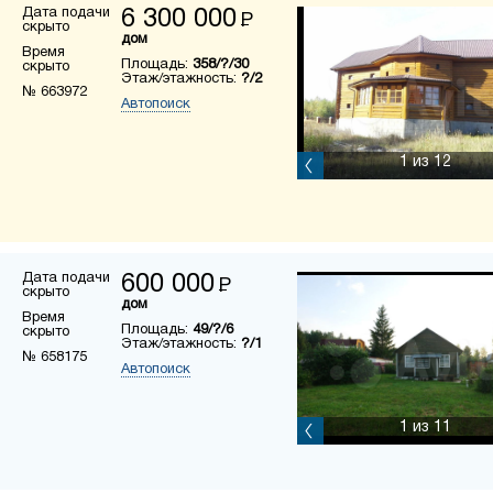
Дата подачи
6 300 000
Р
скрыто
дом
Время
Площадь:
358/?/30
скрыто
Этаж/этажность:
?/2
№ 663972
Автопоиск
1
из 12
Дата подачи
600 000
Р
скрыто
дом
Время
Площадь:
49/?/6
скрыто
Этаж/этажность:
?/1
№ 658175
Автопоиск
1
из 11