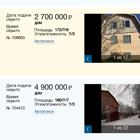
Дата подачи
2 700 000
Р
скрыто
дом
Время
Площадь:
172/?/6
скрыто
Этаж/этажность:
?/3
№ 708800
Автопоиск
1
из 17
Дата подачи
4 900 000
Р
скрыто
дом
Время
Площадь:
180/?/7
скрыто
Этаж/этажность:
?/3
№ 704472
Автопоиск
1
из 22