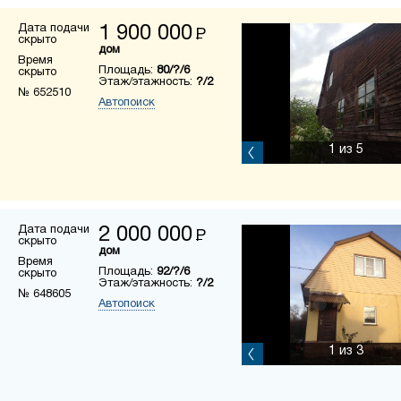
Дата подачи
1 900 000
Р
скрыто
дом
Время
Площадь:
80/?/6
скрыто
Этаж/этажность:
?/2
№ 652510
Автопоиск
1
из 5
Дата подачи
2 000 000
Р
скрыто
дом
Время
Площадь:
92/?/6
скрыто
Этаж/этажность:
?/2
№ 648605
Автопоиск
1
из 3