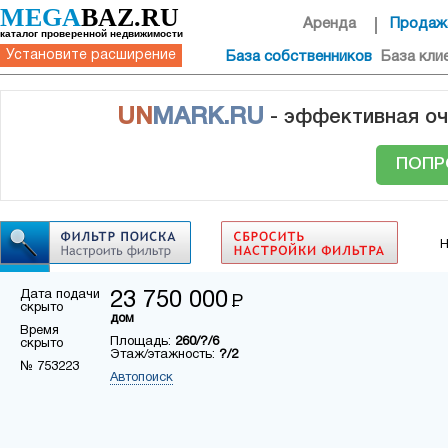
MEGA
BAZ.RU
Аренда
Продаж
каталог проверенной недвижимости
Установите расширение
База собственников
База кли
UN
MARK.RU
- эффективная оч
ПОПР
Н
Дата подачи
23 750 000
Р
скрыто
дом
Время
Площадь:
260/?/6
скрыто
Этаж/этажность:
?/2
№ 753223
Автопоиск