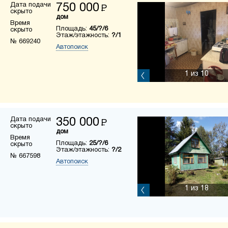
Дата подачи
750 000
Р
скрыто
дом
Время
Площадь:
45/?/6
скрыто
Этаж/этажность:
?/1
№ 669240
Автопоиск
1
из 10
Дата подачи
350 000
Р
скрыто
дом
Время
Площадь:
25/?/6
скрыто
Этаж/этажность:
?/2
№ 667598
Автопоиск
1
из 18