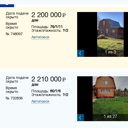
Дата подачи
2 200 000
Р
скрыто
дом
Время
Площадь:
76/?/11
скрыто
Этаж/этажность:
?/2
№ 748097
Автопоиск
1
из 3
Дата подачи
2 210 000
Р
скрыто
дом
Время
Площадь:
80/?/6
скрыто
Этаж/этажность:
?/2
№ 732836
Автопоиск
1
из 27