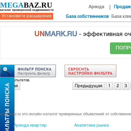
MEGA
BAZ.RU
Аренда
Продаж
каталог проверенной недвижимости
Установите расширение
База собственников
База кли
UN
MARK.RU
- эффективная оч
ПОПР
Нет результатов.
Первая
Предыдущая
1
2
3
megabaz.ru это онлайн-каталог проверенных объявлений от собственни
Аренда квартир
Аналитика рынка