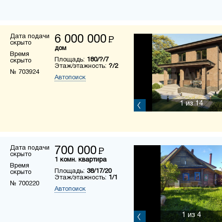
Дата подачи
6 000 000
Р
скрыто
дом
Время
Площадь:
180/?/7
скрыто
Этаж/этажность:
?/2
№ 703924
Автопоиск
1
из 14
Дата подачи
700 000
Р
скрыто
1 комн. квартира
Время
Площадь:
38/17/20
скрыто
Этаж/этажность:
1/1
№ 700220
Автопоиск
1
из 4