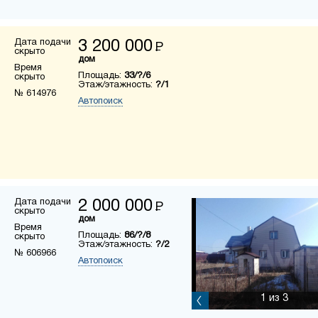
Дата подачи
3 200 000
Р
скрыто
дом
Время
Площадь:
33/?/6
скрыто
Этаж/этажность:
?/1
№ 614976
Автопоиск
Дата подачи
2 000 000
Р
скрыто
дом
Время
Площадь:
86/?/8
скрыто
Этаж/этажность:
?/2
№ 606966
Автопоиск
1
из 3