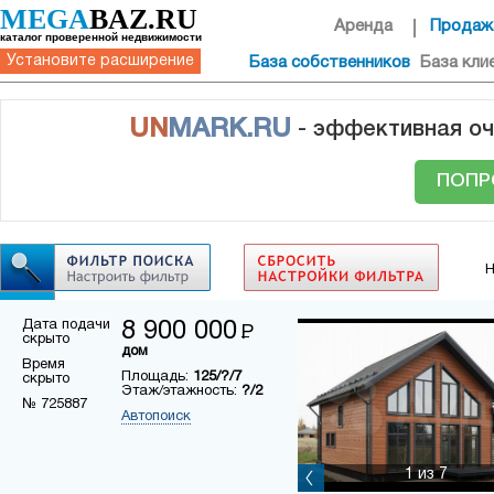
MEGA
BAZ.RU
Аренда
Продаж
каталог проверенной недвижимости
Установите расширение
База собственников
База кли
UN
MARK.RU
- эффективная оч
ПОПР
Н
Дата подачи
8 900 000
Р
скрыто
дом
Время
Площадь:
125/?/7
скрыто
Этаж/этажность:
?/2
№ 725887
Автопоиск
1
из 7