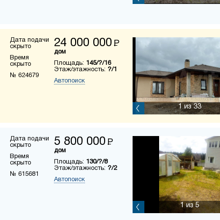
Дата подачи
24 000 000
Р
скрыто
дом
Время
Площадь:
145/?/16
скрыто
Этаж/этажность:
?/1
№ 624679
Автопоиск
1
из 33
Дата подачи
5 800 000
Р
скрыто
дом
Время
Площадь:
130/?/8
скрыто
Этаж/этажность:
?/2
№ 615681
Автопоиск
1
из 5