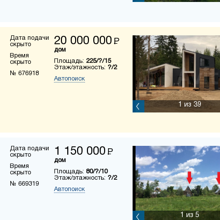
Дата подачи
20 000 000
Р
скрыто
дом
Время
Площадь:
225/?/15
скрыто
Этаж/этажность:
?/2
№ 676918
Автопоиск
1
из 39
Дата подачи
1 150 000
Р
скрыто
дом
Время
Площадь:
80/?/10
скрыто
Этаж/этажность:
?/2
№ 669319
Автопоиск
1
из 5