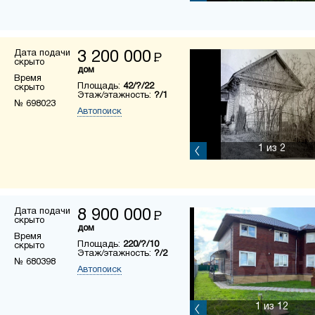
Дата подачи
3 200 000
Р
скрыто
дом
Время
Площадь:
42/?/22
скрыто
Этаж/этажность:
?/1
№ 698023
Автопоиск
1
из 2
Дата подачи
8 900 000
Р
скрыто
дом
Время
Площадь:
220/?/10
скрыто
Этаж/этажность:
?/2
№ 680398
Автопоиск
1
из 12