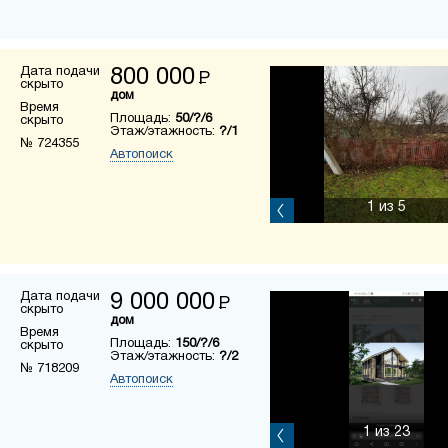
Дата подачи
800 000
Р
скрыто
дом
Время
Площадь:
50/?/6
скрыто
Этаж/этажность:
?/1
№ 724355
Автопоиск
1
из 5
Дата подачи
9 000 000
Р
скрыто
дом
Время
Площадь:
150/?/6
скрыто
Этаж/этажность:
?/2
№ 718209
Автопоиск
1
из 23