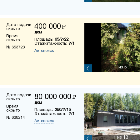
Дата подачи
400 000
Р
скрыто
дом
Время
Площадь:
65/?/22
скрыто
Этаж/этажность:
?/1
№ 653723
Автопоиск
1
из 5
Дата подачи
80 000 000
Р
скрыто
дом
Время
Площадь:
250/?/15
скрыто
Этаж/этажность:
?/1
№ 628214
Автопоиск
1
из 13