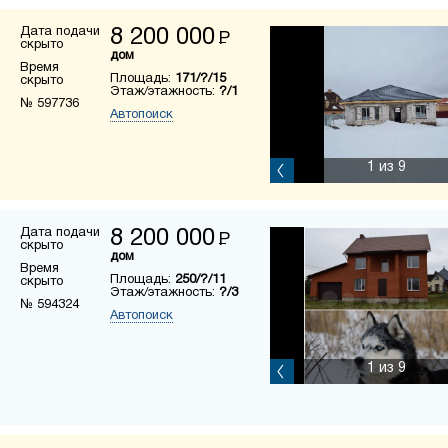
Дата подачи
8 200 000
Р
скрыто
дом
Время
Площадь:
171/?/15
скрыто
Этаж/этажность:
?/1
№ 597736
Автопоиск
1
из 9
Дата подачи
8 200 000
Р
скрыто
дом
Время
Площадь:
250/?/11
скрыто
Этаж/этажность:
?/3
№ 594324
Автопоиск
1
из 9