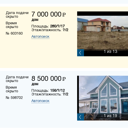
Дата подачи
7 000 000
Р
скрыто
дом
Время
Площадь:
280/?/17
скрыто
Этаж/этажность:
?/2
№ 603160
Автопоиск
1
из 13
Дата подачи
8 500 000
Р
скрыто
дом
Время
Площадь:
156/?/12
скрыто
Этаж/этажность:
?/2
№ 598702
Автопоиск
1
из 19