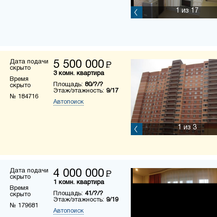
1
из 17
Дата подачи
5 500 000
Р
скрыто
3 комн. квартира
Время
Площадь:
80/?/?
скрыто
Этаж/этажность:
9/17
№ 184716
Автопоиск
1
из 3
Дата подачи
4 000 000
Р
скрыто
1 комн. квартира
Время
Площадь:
41/?/?
скрыто
Этаж/этажность:
9/19
№ 179681
Автопоиск