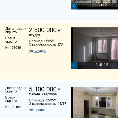
1
из 2
Дата подачи
2 500 000
Р
скрыто
студия
Время
Площадь:
2/?/?
скрыто
Этаж/этажность:
2/3
№ 191049
Автопоиск
1
из 10
Дата подачи
5 100 000
Р
скрыто
2 комн. квартира
Время
Площадь:
55/?/?
скрыто
Этаж/этажность:
15/17
№ 190162
Автопоиск