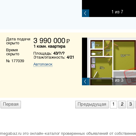
1
из 7
Дата подачи
3 990 000
Р
скрыто
1 комн. квартира
Время
Площадь:
43/?/?
скрыто
Этаж/этажность:
4/21
№ 177039
Автопоиск
1
из 3
Первая
Предыдущая
1
2
3
megabaz.ru это онлайн-каталог проверенных объявлений от собственни