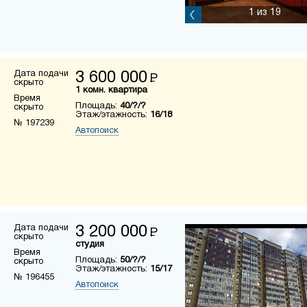
1
из 19
Дата подачи
3 600 000
Р
скрыто
1 комн. квартира
Время
Площадь:
40/?/?
скрыто
Этаж/этажность:
16/18
№ 197239
Автопоиск
Дата подачи
3 200 000
Р
скрыто
студия
Время
Площадь:
50/?/?
скрыто
Этаж/этажность:
15/17
№ 196455
Автопоиск