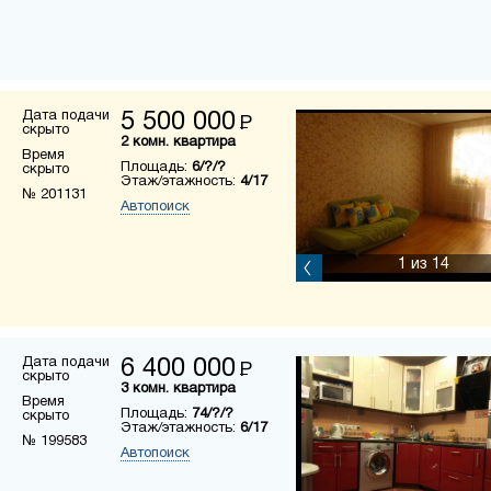
Дата подачи
5 500 000
Р
скрыто
2 комн. квартира
Время
Площадь:
6/?/?
скрыто
Этаж/этажность:
4/17
№ 201131
Автопоиск
1
из 14
Дата подачи
6 400 000
Р
скрыто
3 комн. квартира
Время
Площадь:
74/?/?
скрыто
Этаж/этажность:
6/17
№ 199583
Автопоиск