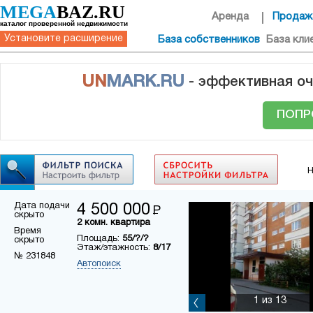
MEGA
BAZ.RU
Аренда
Продаж
каталог проверенной недвижимости
Установите расширение
База собственников
База кли
UN
MARK.RU
- эффективная оч
ПОПР
Н
Дата подачи
4 500 000
Р
скрыто
2 комн. квартира
Время
Площадь:
55/?/?
скрыто
Этаж/этажность:
8/17
№ 231848
Автопоиск
1
из 13