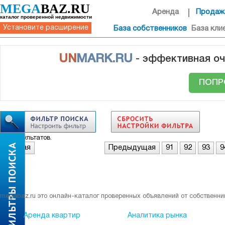
MEGA
BAZ.RU
Аренда
Продаж
каталог проверенной недвижимости
Установите расширение
База собственников
База кли
UN
MARK.RU
- эффективная оч
ПОПР
Нет результатов.
Первая
Предыдущая
91
92
93
9
megabaz.ru это онлайн-каталог проверенных объявлений от собственни
Аренда квартир
Аналитика рынка