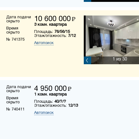
Дата подачи
10 600 000
Р
скрыто
3 комн. квартира
Время
Площадь:
76/56/15
скрыто
Этаж/этажность:
7/12
№ 741375
Автопоиск
1
из 30
Дата подачи
4 950 000
Р
скрыто
1 комн. квартира
Время
Площадь:
40/?/?
скрыто
Этаж/этажность:
12/13
№ 740411
Автопоиск