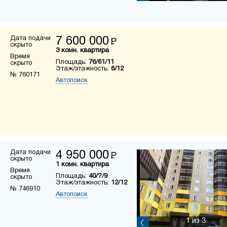
Дата подачи
7 600 000
Р
скрыто
3 комн. квартира
Время
Площадь:
76/61/11
скрыто
Этаж/этажность:
6/12
№ 760171
Автопоиск
Дата подачи
4 950 000
Р
скрыто
1 комн. квартира
Время
Площадь:
40/?/9
скрыто
Этаж/этажность:
12/12
№ 746910
Автопоиск
1
из 3