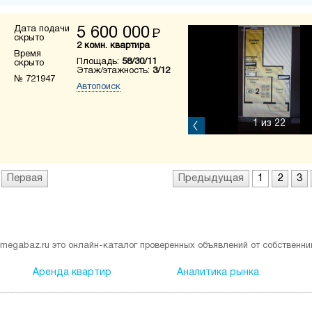
Дата подачи
5 600 000
Р
скрыто
2 комн. квартира
Время
Площадь:
58/30/11
скрыто
Этаж/этажность:
3/12
№ 721947
Автопоиск
1
из 22
Первая
Предыдущая
1
2
3
megabaz.ru это онлайн-каталог проверенных объявлений от собственни
Аренда квартир
Аналитика рынка