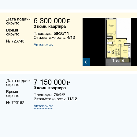
Дата подачи
6 300 000
Р
скрыто
2 комн. квартира
Время
Площадь:
56/30/11
скрыто
Этаж/этажность:
4/12
№ 726743
Автопоиск
1
из 8
Дата подачи
7 150 000
Р
скрыто
3 комн. квартира
Время
Площадь:
76/?/?
скрыто
Этаж/этажность:
11/12
№ 723182
Автопоиск