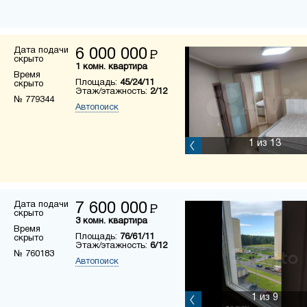
Дата подачи
6 000 000
Р
скрыто
1 комн. квартира
Время
Площадь:
45/24/11
скрыто
Этаж/этажность:
2/12
№ 779344
Автопоиск
1
из 13
Дата подачи
7 600 000
Р
скрыто
3 комн. квартира
Время
Площадь:
76/61/11
скрыто
Этаж/этажность:
6/12
№ 760183
Автопоиск
1
из 9