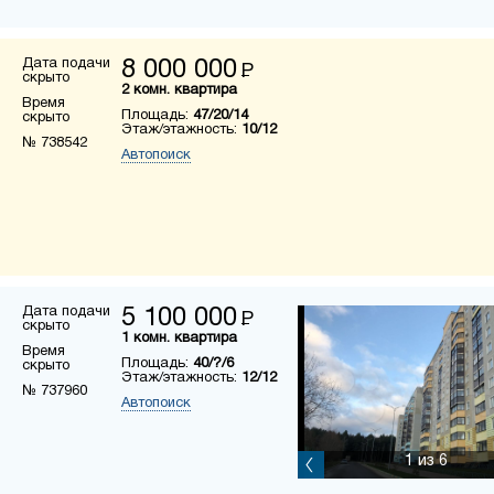
Дата подачи
8 000 000
Р
скрыто
2 комн. квартира
Время
Площадь:
47/20/14
скрыто
Этаж/этажность:
10/12
№ 738542
Автопоиск
Дата подачи
5 100 000
Р
скрыто
1 комн. квартира
Время
Площадь:
40/?/6
скрыто
Этаж/этажность:
12/12
№ 737960
Автопоиск
1
из 6