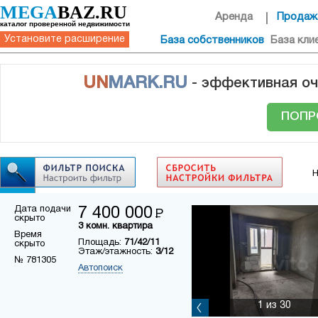
MEGA
BAZ.RU
Аренда
Продаж
каталог проверенной недвижимости
Установите расширение
База собственников
База кли
UN
MARK.RU
- эффективная оч
ПОПР
Н
Дата подачи
7 400 000
Р
скрыто
3 комн. квартира
Время
Площадь:
71/42/11
скрыто
Этаж/этажность:
3/12
№ 781305
Автопоиск
1
из 30