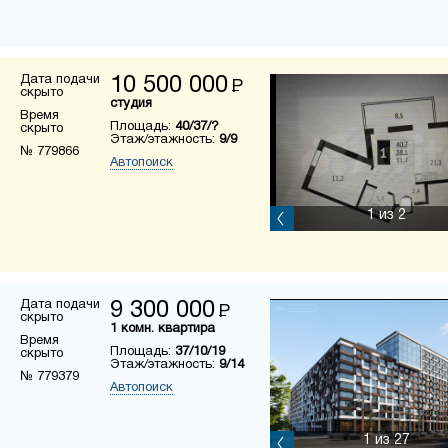
Дата подачи
10 500 000
Р
скрыто
студия
Время
Площадь:
40/37/?
скрыто
Этаж/этажность:
9/9
№ 779866
Автопоиск
1
из 2
Дата подачи
9 300 000
Р
скрыто
1 комн. квартира
Время
Площадь:
37/10/19
скрыто
Этаж/этажность:
9/14
№ 779379
Автопоиск
1
из 27