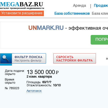
MEGA
BAZ.RU
Аренда
Продаж
каталог проверенной недвижимости
Установите расширение
База собственников
База кли
UN
MARK.RU
- эффективная оч
ПОПР
Н
Дата подачи
13 500 000
Р
скрыто
2 комн. квартира
Время
Площадь:
60/?/?
скрыто
Этаж/этажность:
10/10
№ 785023
Автопоиск