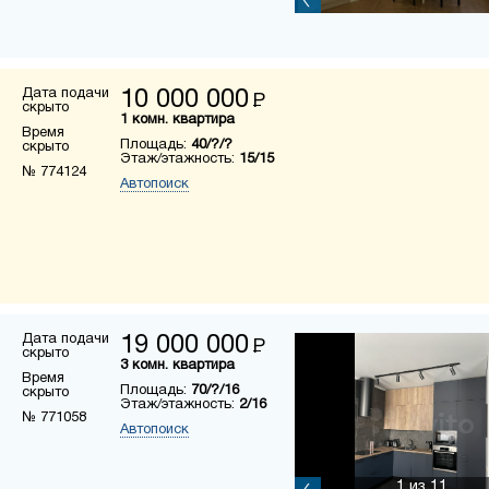
Дата подачи
10 000 000
Р
скрыто
1 комн. квартира
Время
Площадь:
40/?/?
скрыто
Этаж/этажность:
15/15
№ 774124
Автопоиск
Дата подачи
19 000 000
Р
скрыто
3 комн. квартира
Время
Площадь:
70/?/16
скрыто
Этаж/этажность:
2/16
№ 771058
Автопоиск
1
из 11