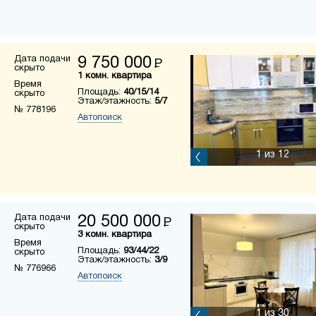
Дата подачи
9 750 000
Р
скрыто
1 комн. квартира
Время
Площадь:
40/15/14
скрыто
Этаж/этажность:
5/7
№ 778196
Автопоиск
1
из 12
Дата подачи
20 500 000
Р
скрыто
3 комн. квартира
Время
Площадь:
93/44/22
скрыто
Этаж/этажность:
3/9
№ 776966
Автопоиск
1
из 30