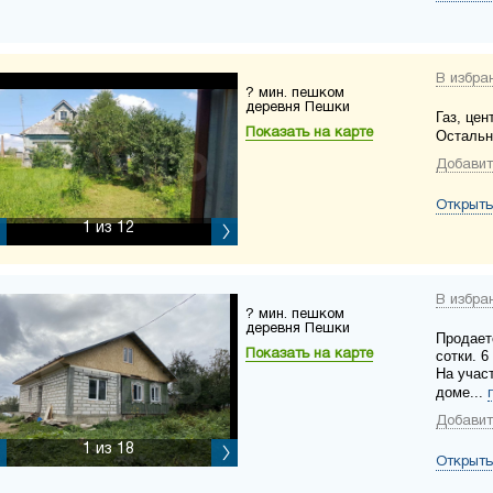
В избра
? мин. пешком
деревня Пешки
Газ, це
Показать на карте
Остальн
Добавит
Открыть
1
из 12
В избра
? мин. пешком
деревня Пешки
Продает
Показать на карте
сотки. 
На участ
доме...
Добавит
1
из 18
Открыть