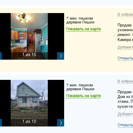
В избра
? мин. пешком
деревня Пешки
Продам 
Показать на карте
ухоженн
ремонт.
Камера 
Добавит
1
из 15
Открыть
В избра
? мин. пешком
деревня Пешки
Продам 
Показать на карте
Дом из 
этажа. 
кухня-те
Добавит
1
из 10
Открыть