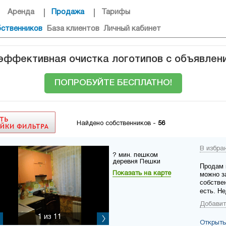
Аренда
Продажа
Тарифы
бственников
База клиентов
Личный кабинет
 эффективная очистка логотипов с объявлен
ПОПРОБУЙТЕ БЕСПЛАТНО!
Найдено собственников -
56
В избра
? мин. пешком
деревня Пешки
Продам 
Показать на карте
можно за
собстве
есть. Не
Добавит
1
из 11
Открыть