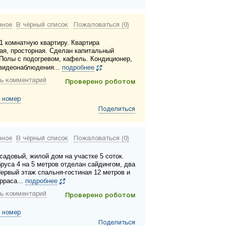
нное
В чёрный список
Пожаловаться (0)
1 комнатную квартиру. Квартира
ая, просторная. Сделан капитальный
 Полы с подогревом, кафель. Кондиционер,
видеонаблюдения...
подробнее
ь комментарий
Проверено роботом
 номер
Поделиться
нное
В чёрный список
Пожаловаться (0)
садовый, жилой дом на участке 5 соток.
бруса 4 на 5 метров отделан сайдингом, два
Первый этаж спальня-гостиная 12 метров и
рраса...
подробнее
ь комментарий
Проверено роботом
 номер
Поделиться