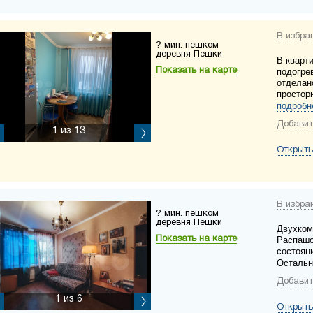
В избра
? мин. пешком
деревня Пешки
В кварт
Показать на карте
подогре
отделан
простор
подробн
Добавит
1
из 13
Открыть
В избра
? мин. пешком
деревня Пешки
Двухком
Показать на карте
Распашо
состояни
Остальн
Добавит
1
из 6
Открыть