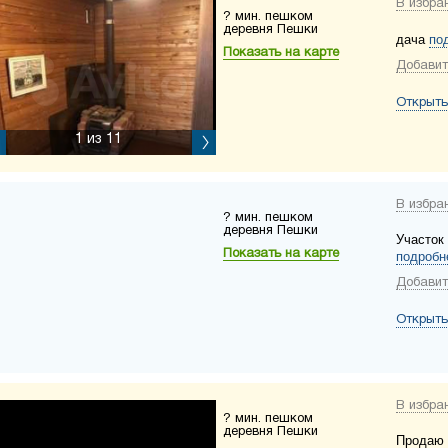
В избра
? мин. пешком
деревня Пешки
дача
по
Показать на карте
Добавит
Открыть
1
из 11
В избра
? мин. пешком
деревня Пешки
Участок
Показать на карте
подробн
Добавит
Открыть
В избра
? мин. пешком
деревня Пешки
Продаю 