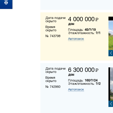
Дата подачи
4 000 000
Р
скрыто
дом
Время
Площадь:
45/?/19
скрыто
Этаж/этажность:
?/1
№ 743798
Автопоиск
Дата подачи
6 300 000
Р
скрыто
дом
Время
Площадь:
160/?/24
скрыто
Этаж/этажность:
?/2
№ 742960
Автопоиск