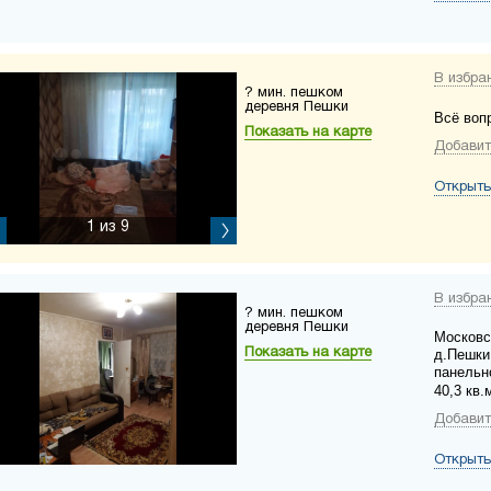
В избра
? мин. пешком
деревня Пешки
Всё воп
Показать на карте
Добавит
Открыть
1
из 9
В избра
? мин. пешком
деревня Пешки
Московс
Показать на карте
д.Пешки
панельн
40,3 кв.
Добавит
Открыть