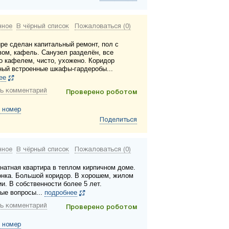
нное
В чёрный список
Пожаловаться (0)
ире сделан капитальный ремонт, пол с
вом, кафель. Санузел разделён, все
о кафелем, чисто, ухожено. Коридор
ный встроенные шкафы-гардеробы...
ее
ь комментарий
Проверено роботом
 номер
Поделиться
нное
В чёрный список
Пожаловаться (0)
натная квартира в теплом кирпичном доме.
нка. Большой коридор. В хорошем, жилом
и. В собственности более 5 лет.
ые вопросы...
подробнее
ь комментарий
Проверено роботом
 номер