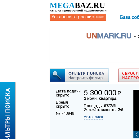
MEGA
BAZ.RU
каталог проверенной недвижимости
Установите расширение
База со
UN
MARK.RU
-
Дата подачи
5 300 000
Р
скрыто
3 комн. квартира
Время
Площадь:
57/?/6
скрыто
Этаж/этажность:
2/5
№ 743949
Автопоиск