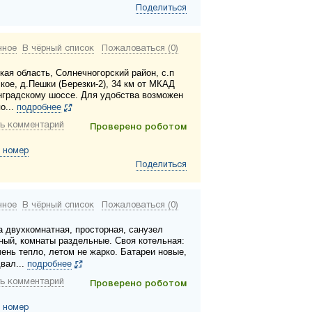
Поделиться
нное
В чёрный список
Пожаловаться (0)
кая область, Солнечногорский район, с.п
кое, д.Пешки (Березки-2), 34 км от МКАД
нградскому шоссе. Для удобства возможен
о...
подробнее
ь комментарий
Проверено роботом
 номер
Поделиться
нное
В чёрный список
Пожаловаться (0)
а двухкомнатная, просторная, санузел
ный, комнаты раздельные. Своя котельная:
чень тепло, летом не жарко. Батареи новые,
вал...
подробнее
ь комментарий
Проверено роботом
 номер