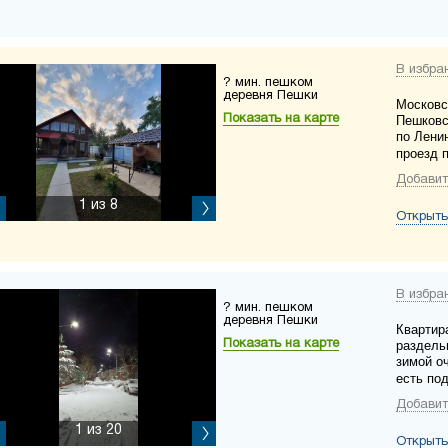
В избра
? мин. пешком
деревня Пешки
Московс
Показать на карте
Пешковс
по Лени
проезд п
Добавит
1
из 8
Открыть
В избра
? мин. пешком
деревня Пешки
Квартир
Показать на карте
раздель
зимой о
есть под
Добавит
1
из 20
Открыть