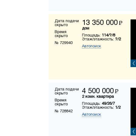
Дата подачи
13 350 000
Р
скрыто
дом
Время
Площадь:
114/?/8
скрыто
Этаж/этажность:
?/2
№ 729940
Автопоиск
Дата подачи
4 500 000
Р
скрыто
2 комн. квартира
Время
Площадь:
49/26/7
скрыто
Этаж/этажность:
1/2
№ 728842
Автопоиск