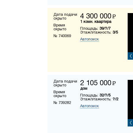
Дата подачи
4 300 000
Р
скрыто
1 комн. квартира
Время
Площадь:
39/?/7
скрыто
Этаж/этажность:
3/5
№ 740069
Автопоиск
Дата подачи
2 105 000
Р
скрыто
дом
Время
Площадь:
32/?/5
скрыто
Этаж/этажность:
?/2
№ 739282
Автопоиск