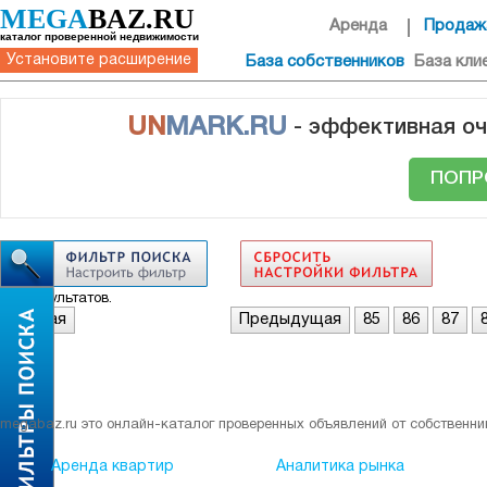
MEGA
BAZ.RU
Аренда
Продаж
каталог проверенной недвижимости
Установите расширение
База собственников
База кли
UN
MARK.RU
- эффективная оч
ПОПР
Нет результатов.
Первая
Предыдущая
85
86
87
megabaz.ru это онлайн-каталог проверенных объявлений от собственни
Аренда квартир
Аналитика рынка