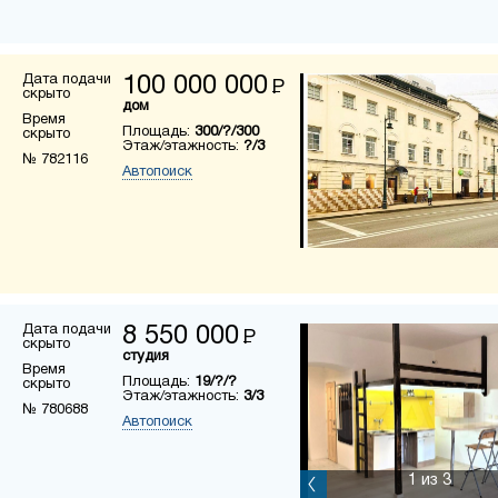
Дата подачи
100 000 000
Р
скрыто
дом
Время
Площадь:
300/?/300
скрыто
Этаж/этажность:
?/3
№ 782116
Автопоиск
Дата подачи
8 550 000
Р
скрыто
студия
Время
Площадь:
19/?/?
скрыто
Этаж/этажность:
3/3
№ 780688
Автопоиск
1
из 3