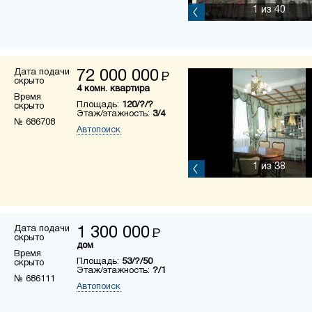
1
из 40
Дата подачи
72 000 000
Р
скрыто
4 комн. квартира
Время
Площадь:
120/?/?
скрыто
Этаж/этажность:
3/4
№ 686708
Автопоиск
1
из 38
Дата подачи
1 300 000
Р
скрыто
дом
Время
Площадь:
53/?/50
скрыто
Этаж/этажность:
?/1
№ 686111
Автопоиск