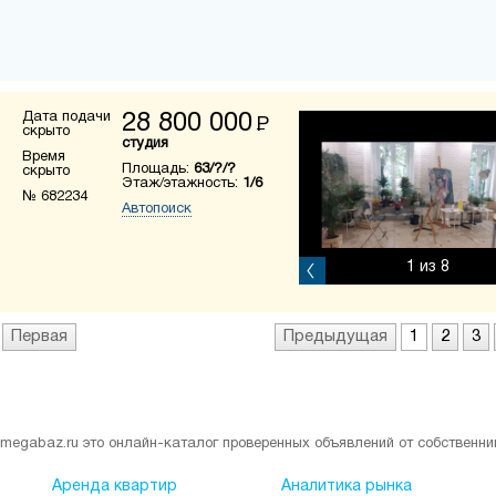
Дата подачи
28 800 000
Р
скрыто
студия
Время
Площадь:
63/?/?
скрыто
Этаж/этажность:
1/6
№ 682234
Автопоиск
1
из 8
Первая
Предыдущая
1
2
3
megabaz.ru это онлайн-каталог проверенных объявлений от собственни
Аренда квартир
Аналитика рынка