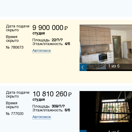
Дата подачи
9 900 000
Р
скрыто
студия
Время
Площадь:
22/?/?
скрыто
Этаж/этажность:
4/6
№ 780673
Автопоиск
1
из 6
Дата подачи
10 810 260
Р
скрыто
студия
Время
Площадь:
309/?/?
скрыто
Этаж/этажность:
6/6
№ 777020
Автопоиск