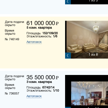
1
из 5
Дата подачи
61 000 000
Р
скрыто
5 комн. квартира
Время
Площадь:
152/109/20
скрыто
Этаж/этажность:
1/6
№ 746149
Автопоиск
1
из 8
Дата подачи
35 500 000
Р
скрыто
3 комн. квартира
Время
Площадь:
67/42/14
скрыто
Этаж/этажность:
1/10
№ 736057
Автопоиск