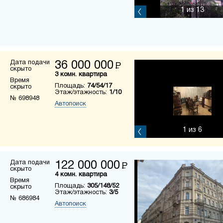
1
из 13
Дата подачи
36 000 000
Р
скрыто
3 комн. квартира
Время
Площадь:
74/54/17
скрыто
Этаж/этажность:
1/10
№ 698948
Автопоиск
1
из 6
Дата подачи
122 000 000
Р
скрыто
4 комн. квартира
Время
Площадь:
305/148/52
скрыто
Этаж/этажность:
3/5
№ 686984
Автопоиск