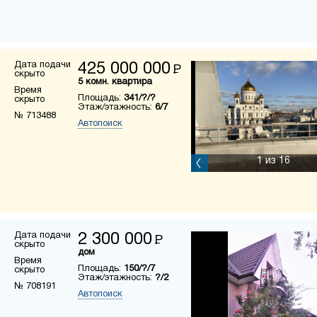
Дата подачи
425 000 000
Р
скрыто
5 комн. квартира
Время
Площадь:
341/?/?
скрыто
Этаж/этажность:
6/7
№ 713488
Автопоиск
1
из 16
Дата подачи
2 300 000
Р
скрыто
дом
Время
Площадь:
150/?/7
скрыто
Этаж/этажность:
?/2
№ 708191
Автопоиск