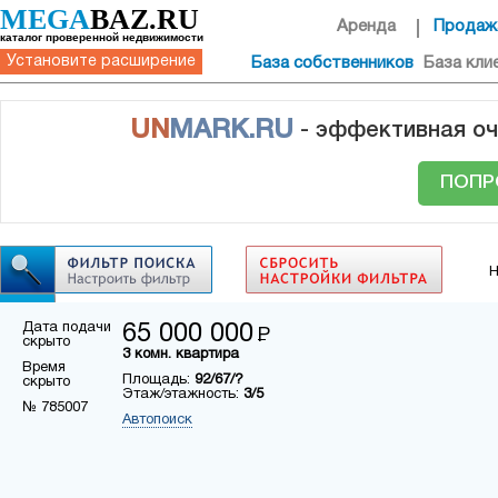
MEGA
BAZ.RU
Аренда
Продаж
каталог проверенной недвижимости
Установите расширение
База собственников
База кли
UN
MARK.RU
- эффективная оч
ПОПР
Н
Дата подачи
65 000 000
Р
скрыто
3 комн. квартира
Время
Площадь:
92/67/?
скрыто
Этаж/этажность:
3/5
№ 785007
Автопоиск