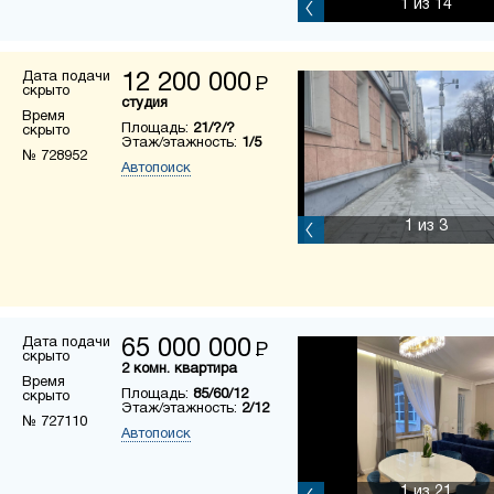
1
из 14
Дата подачи
12 200 000
Р
скрыто
студия
Время
Площадь:
21/?/?
скрыто
Этаж/этажность:
1/5
№ 728952
Автопоиск
1
из 3
Дата подачи
65 000 000
Р
скрыто
2 комн. квартира
Время
Площадь:
85/60/12
скрыто
Этаж/этажность:
2/12
№ 727110
Автопоиск
1
из 21