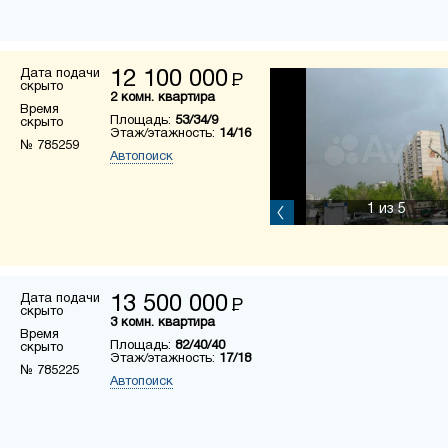
Дата подачи
12 100 000
Р
скрыто
2 комн. квартира
Время
Площадь:
53/34/9
скрыто
Этаж/этажность:
14/16
№ 785259
Автопоиск
1
из 5
Дата подачи
13 500 000
Р
скрыто
3 комн. квартира
Время
Площадь:
82/40/40
скрыто
Этаж/этажность:
17/18
№ 785225
Автопоиск