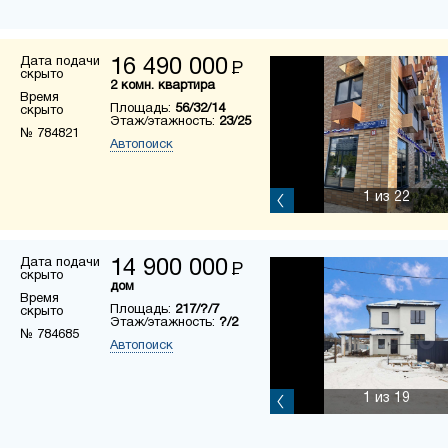
Дата подачи
16 490 000
Р
скрыто
2 комн. квартира
Время
Площадь:
56/32/14
скрыто
Этаж/этажность:
23/25
№ 784821
Автопоиск
1
из 22
Дата подачи
14 900 000
Р
скрыто
дом
Время
Площадь:
217/?/7
скрыто
Этаж/этажность:
?/2
№ 784685
Автопоиск
1
из 19