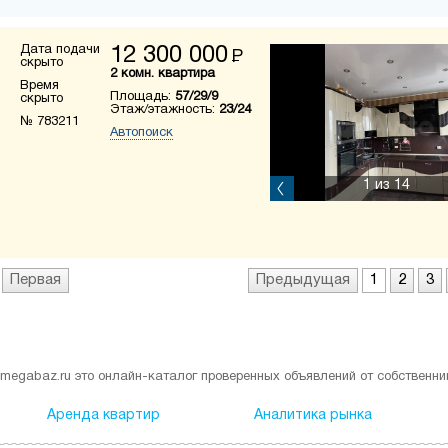
Дата подачи
12 300 000
Р
скрыто
2 комн. квартира
Время
Площадь:
57/29/9
скрыто
Этаж/этажность:
23/24
№ 783211
Автопоиск
1
из 14
Первая
Предыдущая
1
2
3
megabaz.ru это онлайн-каталог проверенных объявлений от собственни
Аренда квартир
Аналитика рынка