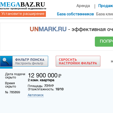
MEGA
BAZ.RU
Аренда
Продаж
каталог проверенной недвижимости
Установите расширение
База собственников
База кли
UN
MARK.RU
- эффективная оч
ПОПР
Н
Дата подачи
12 900 000
Р
скрыто
2 комн. квартира
Время
Площадь:
77/?/?
скрыто
Этаж/этажность:
10/10
№ 785899
Автопоиск