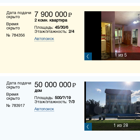
Дата подачи
7 900 000
Р
скрыто
2 комн. квартира
Время
Площадь:
45/30/6
скрыто
Этаж/этажность:
2/4
№ 784356
Автопоиск
1
из 5
Дата подачи
50 000 000
Р
скрыто
дом
Время
Площадь:
500/?/19
скрыто
Этаж/этажность:
?/3
№ 783917
Автопоиск
1
из 28