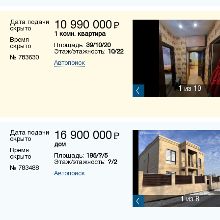
Дата подачи
10 990 000
Р
скрыто
1 комн. квартира
Время
Площадь:
39/10/20
скрыто
Этаж/этажность:
10/22
№ 783630
Автопоиск
1
из 10
Дата подачи
16 900 000
Р
скрыто
дом
Время
Площадь:
195/?/5
скрыто
Этаж/этажность:
?/2
№ 783488
Автопоиск
1
из 8