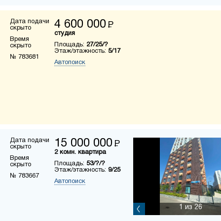
Дата подачи
4 600 000
Р
скрыто
студия
Время
Площадь:
27/25/?
скрыто
Этаж/этажность:
5/17
№ 783681
Автопоиск
Дата подачи
15 000 000
Р
скрыто
2 комн. квартира
Время
Площадь:
53/?/?
скрыто
Этаж/этажность:
9/25
№ 783667
Автопоиск
1
из 26