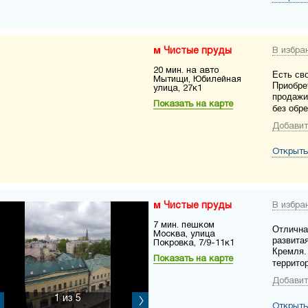
Чистые пруды
В избра
20 мин. на авто
Есть сво
Мытищи, Юбилейная
Приобре
улица, 27к1
продажи
Показать на карте
без обр
Добавит
Открыть
Чистые пруды
В избра
7 мин. пешком
Отлична
Москва, улица
развита
Покровка, 7/9-11к1
Кремля.
Показать на карте
территор
Добавит
1
из 5
Открыть