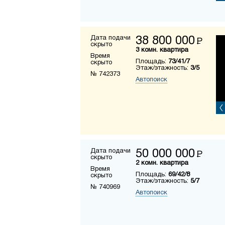
Дата подачи
38 800 000
Р
скрыто
3 комн. квартира
Время
Площадь:
73/41/7
скрыто
Этаж/этажность:
3/5
№ 742373
Автопоиск
Дата подачи
50 000 000
Р
скрыто
2 комн. квартира
Время
Площадь:
69/42/8
скрыто
Этаж/этажность:
5/7
№ 740969
Автопоиск