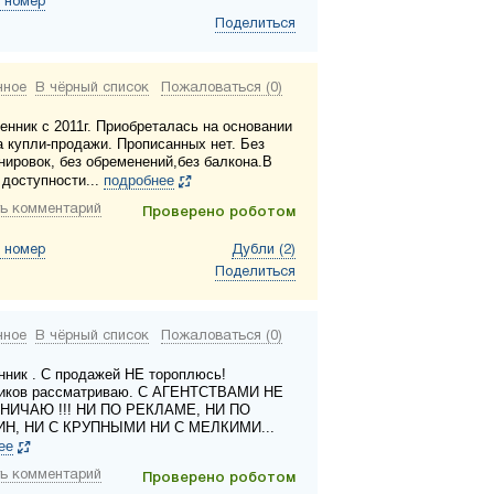
 номер
Поделиться
нное
В чёрный список
Пожаловаться (0)
енник с 2011г. Приобреталась на основании
а купли-продажи. Прописанных нет. Без
нировок, без обременений,без балкона.В
 доступности...
подробнее
ь комментарий
Проверено роботом
 номер
Дубли (2)
Поделиться
нное
В чёрный список
Пожаловаться (0)
нник . С продажей НЕ тороплюсь!
иков рассматриваю. С АГЕНТСТВАМИ НЕ
НИЧАЮ !!! НИ ПО РЕКЛАМЕ, НИ ПО
ИН, НИ С КРУПНЫМИ НИ С МЕЛКИМИ...
ее
ь комментарий
Проверено роботом