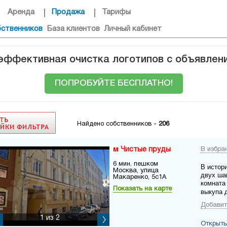
Аренда
Продажа
Тарифы
бственников
База клиентов
Личный кабинет
 эффективная очистка логотипов с объявлен
ПОПРОБУЙТЕ БЕСПЛАТНО!
Найдено собственников -
206
Чистые пруды
В избра
6 мин. пешком
В истор
Москва, улица
двух ша
Макаренко, 5с1А
комната 
Показать на карте
выкупа д
Добавит
1
из 2
Открыть