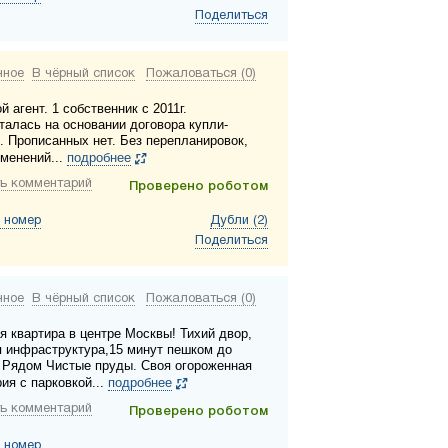
Поделиться
нное
В чёрный список
Пожаловаться (0)
й агент. 1 собственник с 2011г.
талась на основании договора купли-
. Прописанных нет. Без перепланировок,
еменений...
подробнее
ь комментарий
Проверено роботом
 номер
Дубли (2)
Поделиться
нное
В чёрный список
Пожаловаться (0)
я квартира в центре Москвы! Тихий двор,
я инфраструктура,15 минут пешком до
 Рядом Чистые пруды. Своя огороженная
ия с парковкой...
подробнее
ь комментарий
Проверено роботом
 номер