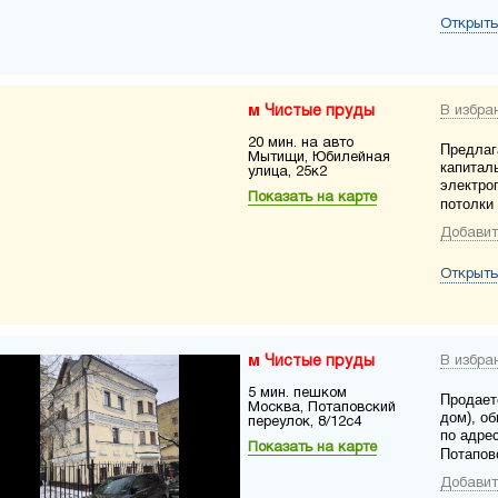
Открыть
Чистые пруды
В избра
20 мин. на авто
Предлаг
Мытищи, Юбилейная
капитал
улица, 25к2
электро
Показать на карте
потолки
Добавит
Открыть
Чистые пруды
В избра
5 мин. пешком
Продает
Москва, Потаповский
дом), о
переулок, 8/12с4
по адрес
Показать на карте
Потаповс
Добавит