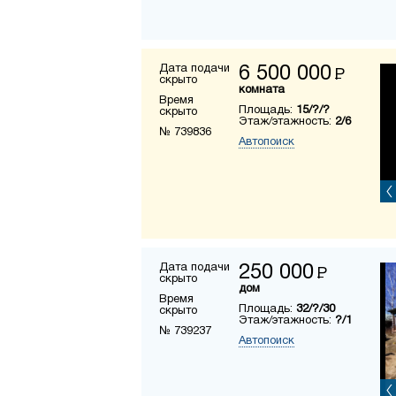
Дата подачи
6 500 000
Р
скрыто
комната
Время
Площадь:
15/?/?
скрыто
Этаж/этажность:
2/6
№ 739836
Автопоиск
Дата подачи
250 000
Р
скрыто
дом
Время
Площадь:
32/?/30
скрыто
Этаж/этажность:
?/1
№ 739237
Автопоиск