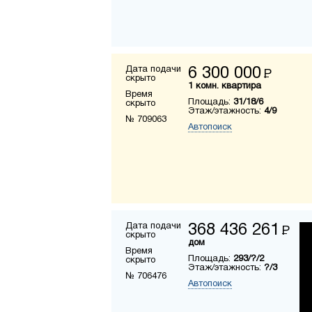
Дата подачи
6 300 000
Р
скрыто
1 комн. квартира
Время
Площадь:
31/18/6
скрыто
Этаж/этажность:
4/9
№ 709063
Автопоиск
Дата подачи
368 436 261
Р
скрыто
дом
Время
Площадь:
293/?/2
скрыто
Этаж/этажность:
?/3
№ 706476
Автопоиск