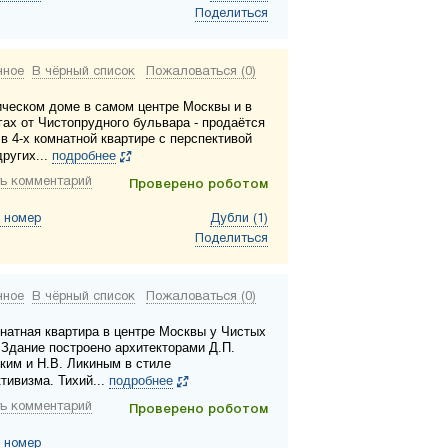
Поделиться
нное
В чёрный список
Пожаловаться (0)
ическом доме в самом центре Москвы и в
гах от Чистопрудного бульвара - продаётся
в 4-х комнатной квартире с перспективой
ругих...
подробнее
ь комментарий
Проверено роботом
 номер
Дубли (1)
Поделиться
нное
В чёрный список
Пожаловаться (0)
натная квартира в центре Москвы у Чистых
 Здание построено архитекторами Д.П.
ким и Н.В. Ликиным в стиле
тивизма. Тихий...
подробнее
ь комментарий
Проверено роботом
 номер