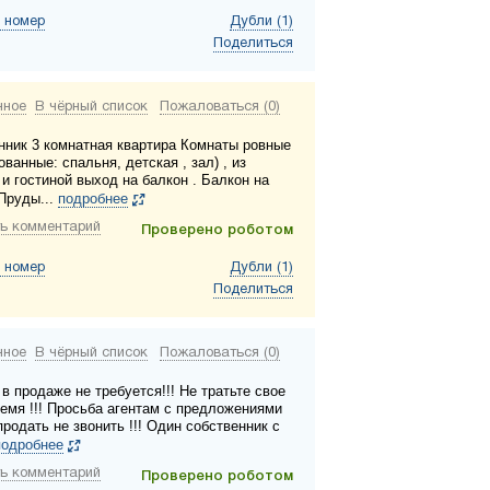
 номер
Дубли (1)
Поделиться
нное
В чёрный список
Пожаловаться (0)
нник 3 комнатная квартира Комнаты ровные
ованные: спальня, детская , зал) , из
и гостиной выход на балкон . Балкон на
Пруды...
подробнее
ь комментарий
Проверено роботом
 номер
Дубли (1)
Поделиться
нное
В чёрный список
Пожаловаться (0)
в продаже не требуется!!! Не тратьте свое
ремя !!! Просьба агентам с предложениями
родать не звонить !!! Один собственник с
подробнее
ь комментарий
Проверено роботом