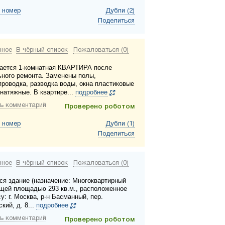
 номер
Дубли (2)
Поделиться
нное
В чёрный список
Пожаловаться (0)
ается 1-комнатная КВАРТИРА после
ьного ремонта. Заменены полы,
проводка, разводка воды, окна пластиковые
 натяжные. В квартире...
подробнее
ь комментарий
Проверено роботом
 номер
Дубли (1)
Поделиться
нное
В чёрный список
Пожаловаться (0)
ся здание (назначение: Многоквартирный
бщей площадью 293 кв.м., расположенное
у: г. Москва, р-н Басманный, пер.
кий, д. 8...
подробнее
ь комментарий
Проверено роботом