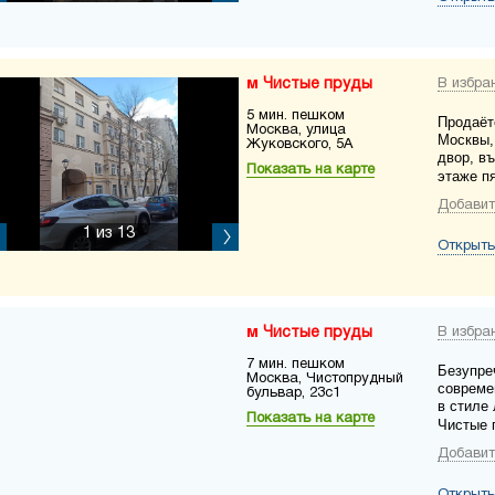
Чистые пруды
В избра
5 мин. пешком
Продаёт
Москва, улица
Москвы,
Жуковского, 5А
двор, в
Показать на карте
этаже пя
Добавит
1
из 13
Открыть
Чистые пруды
В избра
7 мин. пешком
Безупре
Москва, Чистопрудный
совреме
бульвар, 23с1
в стиле
Показать на карте
Чистые 
Добавит