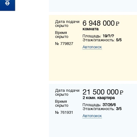
Дата подачи
6 948 000
Р
скрыто
комната
Время
Площадь:
19/?/?
скрыто
Этаж/этажность:
5/5
№ 779827
Автопоиск
Дата подачи
21 500 000
Р
скрыто
2 комн. квартира
Время
Площадь:
37/26/6
скрыто
Этаж/этажность:
3/5
№ 761931
Автопоиск