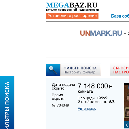
MEGA
BAZ.RU
каталог проверенной недвижимости
Установите расширение
База со
UN
MARK.RU
-
Дата подачи
7 148 000
Р
скрыто
комната
Время
Площадь:
19/?/?
скрыто
Этаж/этажность:
5/5
№ 784849
Автопоиск