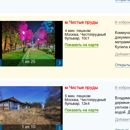
Открыть
Чистые пруды
В избра
4 мин. пешком
Коммуна
Москва, Чистопрудный
докумен
бульвар, 10с1
метрами
Показать на карте
Купила в
Добавит
1
из 25
Открыть
Чистые пруды
В избра
5 мин. пешком
Владими
Москва, Чистопрудный
деревня
бульвар, 12к4
уютном 
Показать на карте
водой. 
Добавит
1
из 10