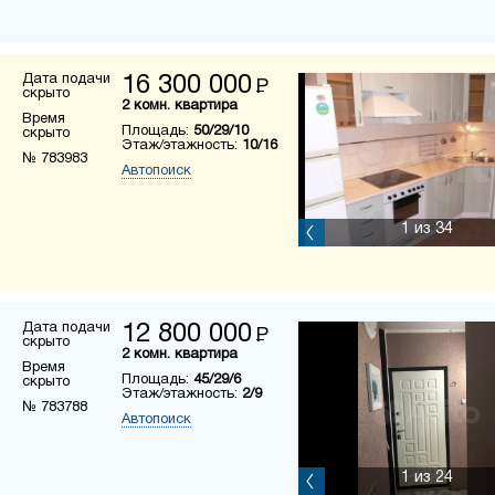
Дата подачи
16 300 000
Р
скрыто
2 комн. квартира
Время
Площадь:
50/29/10
скрыто
Этаж/этажность:
10/16
№ 783983
Автопоиск
1
из 34
Дата подачи
12 800 000
Р
скрыто
2 комн. квартира
Время
Площадь:
45/29/6
скрыто
Этаж/этажность:
2/9
№ 783788
Автопоиск
1
из 24