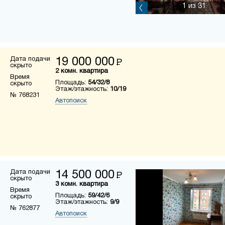
1
из 31
Дата подачи
19 000 000
Р
скрыто
2 комн. квартира
Время
Площадь:
54/32/8
скрыто
Этаж/этажность:
10/19
№ 768231
Автопоиск
Дата подачи
14 500 000
Р
скрыто
3 комн. квартира
Время
Площадь:
59/42/6
скрыто
Этаж/этажность:
9/9
№ 762877
Автопоиск