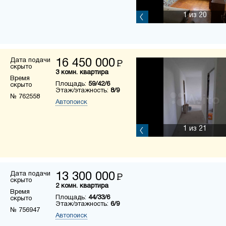
1
из 20
Дата подачи
16 450 000
Р
скрыто
3 комн. квартира
Время
Площадь:
59/42/6
скрыто
Этаж/этажность:
8/9
№ 762558
Автопоиск
1
из 21
Дата подачи
13 300 000
Р
скрыто
2 комн. квартира
Время
Площадь:
44/33/6
скрыто
Этаж/этажность:
6/9
№ 756947
Автопоиск