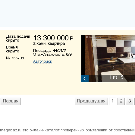
Дата подачи
13 300 000
Р
скрыто
2 комн. квартира
Время
Площадь:
44/31/?
скрыто
Этаж/этажность:
6/9
№ 756708
Автопоиск
1
из 15
Первая
Предыдущая
1
2
3
megabaz.ru это онлайн-каталог проверенных объявлений от собственни