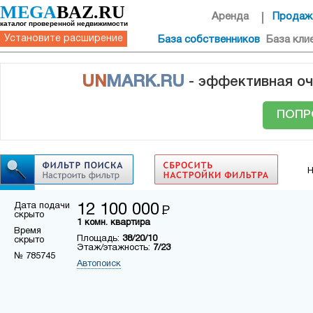
MEGA
BAZ.RU
Аренда
Продаж
каталог проверенной недвижимости
Установите расширение
База собственников
База кли
UN
MARK.RU
- эффективная оч
ПОПР
Н
Дата подачи
12 100 000
Р
скрыто
1 комн. квартира
Время
Площадь:
38/20/10
скрыто
Этаж/этажность:
7/23
№ 785745
Автопоиск