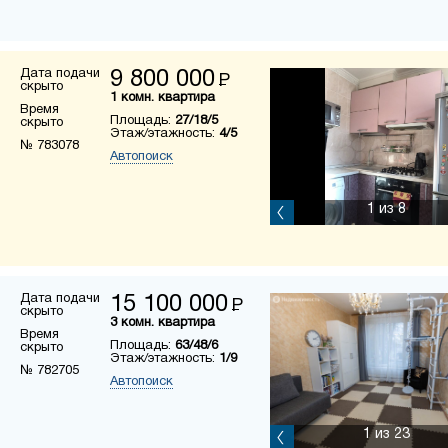
Дата подачи
9 800 000
Р
скрыто
1 комн. квартира
Время
Площадь:
27/18/5
скрыто
Этаж/этажность:
4/5
№ 783078
Автопоиск
1
из 8
Дата подачи
15 100 000
Р
скрыто
3 комн. квартира
Время
Площадь:
63/48/6
скрыто
Этаж/этажность:
1/9
№ 782705
Автопоиск
1
из 23