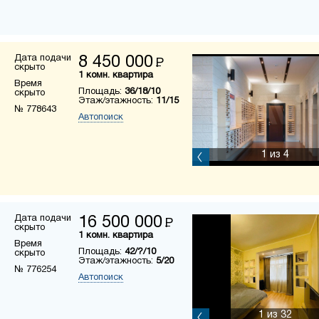
Дата подачи
8 450 000
Р
скрыто
1 комн. квартира
Время
Площадь:
36/18/10
скрыто
Этаж/этажность:
11/15
№ 778643
Автопоиск
1
из 4
Дата подачи
16 500 000
Р
скрыто
1 комн. квартира
Время
Площадь:
42/?/10
скрыто
Этаж/этажность:
5/20
№ 776254
Автопоиск
1
из 32