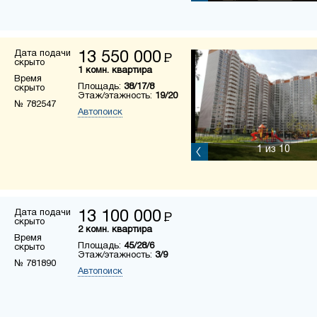
Дата подачи
13 550 000
Р
скрыто
1 комн. квартира
Время
Площадь:
38/17/8
скрыто
Этаж/этажность:
19/20
№ 782547
Автопоиск
1
из 10
Дата подачи
13 100 000
Р
скрыто
2 комн. квартира
Время
Площадь:
45/28/6
скрыто
Этаж/этажность:
3/9
№ 781890
Автопоиск