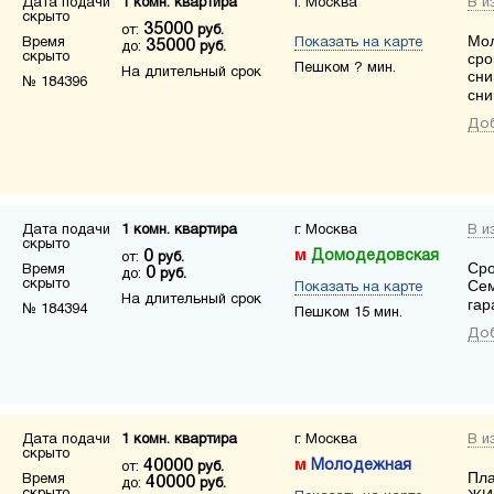
Дата подачи
1 комн. квартира
г. Москва
В и
скрыто
35000
от:
руб.
Мол
Время
Показать на карте
35000
до:
руб.
скрыто
сро
Пешком ? мин.
На длительный срок
сни
№ 184396
сни
Доб
Дата подачи
1 комн. квартира
г. Москва
В и
скрыто
0
Домодедовская
от:
руб.
Сро
Время
0
до:
руб.
скрыто
Сем
Показать на карте
На длительный срок
гар
№ 184394
Пешком 15 мин.
Доб
Дата подачи
1 комн. квартира
г. Москва
В и
скрыто
40000
Молодежная
от:
руб.
Пла
Время
40000
до:
руб.