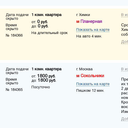
Дата подачи
1 комн. квартира
г. Химки
В и
скрыто
0
Планерная
от:
руб.
Сро
Время
0
до:
руб.
скрыто
Хим
Показать на карте
На длительный срок
соб
№ 184366
На авто 4 мин.
Доб
Дата подачи
1 комн. квартира
г. Москва
В и
скрыто
1800
Сокольники
от:
руб.
Пре
Время
1800
до:
руб.
скрыто
их 
Показать на карте
Посуточно
2 д
№ 184365
Пешком 12 мин.
рас
ном
Кро
вок
Из
Доб