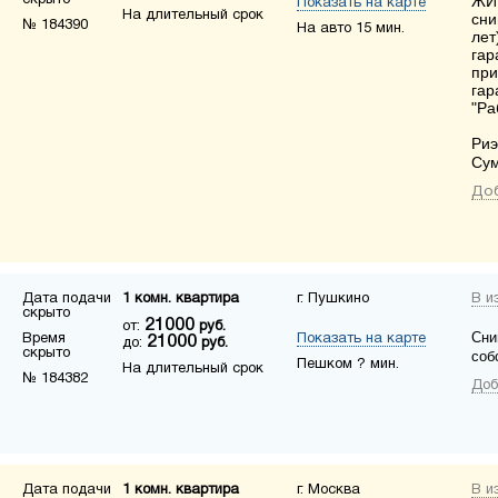
скрыто
ЖИ
Показать на карте
На длительный срок
сни
№ 184390
На авто 15 мин.
лет
гар
при
гар
"Ра
Риэ
Сум
Доб
Дата подачи
1 комн. квартира
г. Пушкино
В и
скрыто
21000
от:
руб.
Сни
Время
Показать на карте
21000
до:
руб.
скрыто
соб
Пешком ? мин.
На длительный срок
№ 184382
Доб
Дата подачи
1 комн. квартира
г. Москва
В и