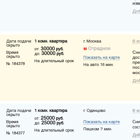
изв
Доб
Дата подачи
1 комн. квартира
г. Москва
В и
скрыто
30000
Отрадное
от:
руб.
Сни
Время
30000
до:
руб.
скрыто
дос
Показать на карте
На длительный срок
пре
№ 184378
На авто 16 мин.
пос
мос
Доб
Дата подачи
1 комн. квартира
г. Одинцово
В и
скрыто
25000
от:
руб.
Сни
Время
Показать на карте
25000
до:
руб.
скрыто
сос
Пешком ? мин.
На длительный срок
№ 184377
Доб