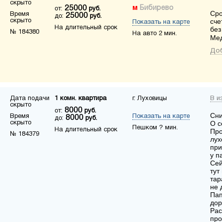
скрыто
25000
Бибирево
от:
руб.
Сро
Время
25000
до:
руб.
скрыто
сче
Показать на карте
На длительный срок
без
№ 184380
На авто 2 мин.
Ме
Доб
Дата подачи
1 комн. квартира
г. Луховицы
В и
скрыто
8000
от:
руб.
Сни
Время
Показать на карте
8000
до:
руб.
скрыто
О с
Пешком ? мин.
На длительный срок
Про
№ 184379
лух
при
у п
Сей
тут
тар
не 
Пап
дор
Рас
про