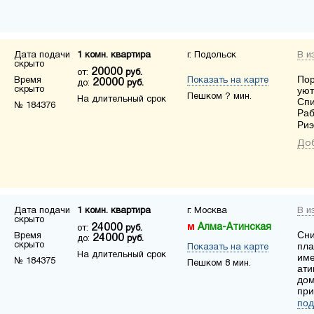
Дата подачи
1 комн. квартира
г. Подольск
В и
скрыто
20000
от:
руб.
Пор
Время
Показать на карте
20000
до:
руб.
скрыто
уют
Пешком ? мин.
На длительный срок
Спи
№ 184376
Раб
Риэ
Доб
Дата подачи
1 комн. квартира
г. Москва
В и
скрыто
24000
Алма-Атинская
от:
руб.
Сни
Время
24000
до:
руб.
скрыто
пла
Показать на карте
На длительный срок
име
№ 184375
Пешком 8 мин.
ати
дом
при
под