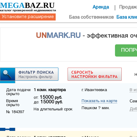
MEGA
BAZ.RU
Аренда
Продаж
каталог проверенной недвижимости
Установите расширение
База собственников
База кли
UN
MARK.RU
- эффективная оч
ПОПР
Н
Дата подачи
1 комн. квартира
г. Ивантеевка
В и
скрыто
15000
от:
руб.
Сем
Время
Показать на карте
15000
до:
руб.
скрыто
Пешком ? мин.
Доб
На длительный срок
№ 184397