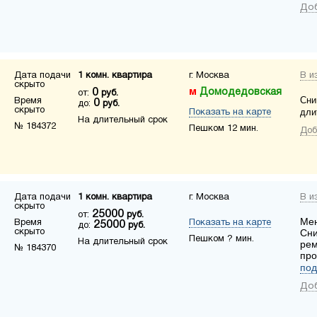
Доб
Дата подачи
1 комн. квартира
г. Москва
В и
скрыто
0
Домодедовская
от:
руб.
Сни
Время
0
до:
руб.
скрыто
дли
Показать на карте
На длительный срок
№ 184372
Пешком 12 мин.
Доб
Дата подачи
1 комн. квартира
г. Москва
В и
скрыто
25000
от:
руб.
Мен
Время
Показать на карте
25000
до:
руб.
скрыто
Сни
Пешком ? мин.
На длительный срок
рем
№ 184370
про
под
Доб