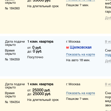
33000
до:
руб.
скрыто
меб
Пешком ? мин.
На длительный срок
Ком
№ 184360
гар
Доб
Дата подачи
1 комн. квартира
г. Москва
В и
скрыто
0
Щелковская
от:
руб.
Сни
Время
0
до:
руб.
скрыто
под
Показать на карте
Посуточно
№ 184359
На авто 18 мин.
Доб
Дата подачи
1 комн. квартира
г. Москва
В и
скрыто
25000
от:
руб.
Сни
Время
Показать на карте
25000
до:
руб.
скрыто
пор
Пешком ? мин.
На длительный срок
мед
№ 184354
зво