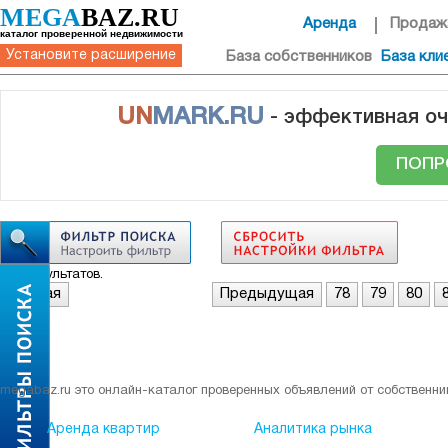
MEGA
BAZ.RU
Аренда
Продаж
каталог проверенной недвижимости
Установите расширение
База собственников
База кли
UN
MARK.RU
- эффективная оч
ПОПР
Нет результатов.
Первая
Предыдущая
78
79
80
megabaz.ru это онлайн-каталог проверенных объявлений от собственни
Аренда квартир
Аналитика рынка