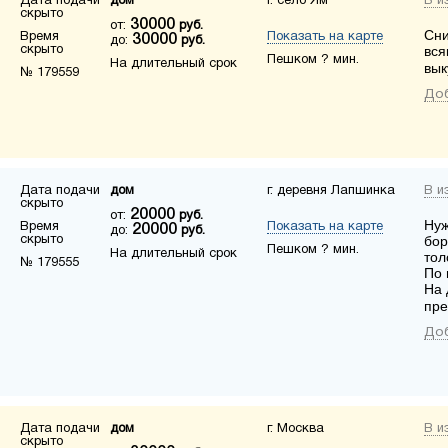
Дата подачи
дом
г. село Ям
В и
скрыто
30000
от:
руб.
Сни
Время
Показать на карте
30000
до:
руб.
скрыто
вся
Пешком ? мин.
На длительный срок
вык
№ 179559
Доб
Дата подачи
дом
г. деревня Лапшинка
В и
скрыто
20000
от:
руб.
Нуж
Время
Показать на карте
20000
до:
руб.
скрыто
бор
Пешком ? мин.
На длительный срок
тол
№ 179555
По 
На 
пр
Доб
Дата подачи
дом
г. Москва
В и
скрыто