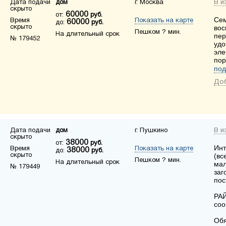
Дата подачи
дом
г. Москва
В и
скрыто
60000
от:
руб.
Сем
Время
Показать на карте
60000
до:
руб.
скрыто
вос
Пешком ? мин.
На длительный срок
пер
№ 179452
удо
эле
пор
под
Доб
Дата подачи
дом
г. Пушкино
В и
скрыто
38000
от:
руб.
Инт
Время
Показать на карте
38000
до:
руб.
скрыто
(вс
Пешком ? мин.
На длительный срок
мал
№ 179449
заг
пос
РАЙ
соо
Обя