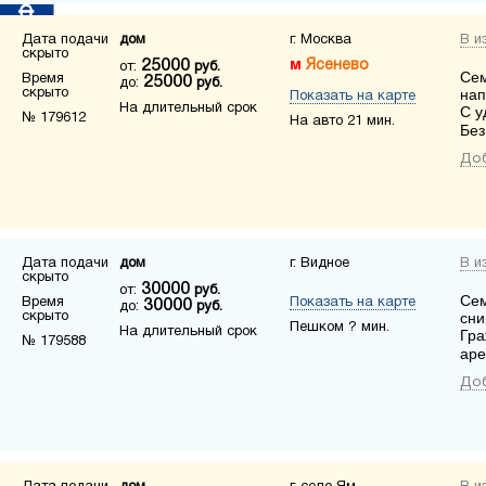
Дата подачи
дом
г. Москва
В и
скрыто
25000
Ясенево
от:
руб.
Сем
Время
25000
до:
руб.
скрыто
нап
Показать на карте
На длительный срок
С у
№ 179612
На авто 21 мин.
Без
Доб
Дата подачи
дом
г. Видное
В и
скрыто
30000
от:
руб.
Сем
Время
Показать на карте
30000
до:
руб.
скрыто
сни
Пешком ? мин.
На длительный срок
Гра
№ 179588
аре
Доб