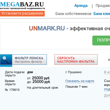
MEGA
BAZ.RU
Аренда
Продаж
каталог проверенной недвижимости
Установите расширение
База собственников
База кли
UN
MARK.RU
- эффективная оч
ПОПР
Н
Дата подачи
дом
г. Пушкино
В и
скрыто
25000
от:
руб.
Сни
Время
Показать на карте
25000
до:
руб.
скрыто
взр
Пешком ? мин.
На длительный срок
под
№ 179615
Доб