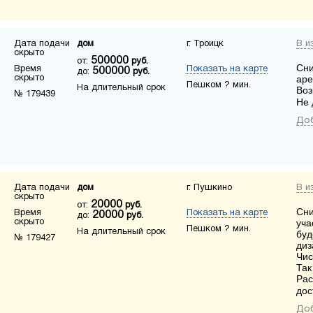
Дата подачи
дом
г. Троицк
В и
скрыто
500000
от:
руб.
Сни
Время
Показать на карте
500000
до:
руб.
скрыто
аре
Пешком ? мин.
На длительный срок
Воз
№ 179439
Не 
Доб
Дата подачи
дом
г. Пушкино
В и
скрыто
20000
от:
руб.
Сни
Время
Показать на карте
20000
до:
руб.
скрыто
уча
Пешком ? мин.
На длительный срок
буд
№ 179427
диз
Чис
Так
Рас
дос
Доб