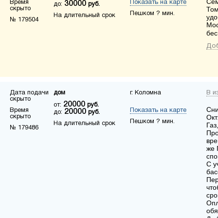
Сем
Время
Показать на карте
30000
до:
руб.
скрыто
Том
Пешком ? мин.
На длительный срок
удо
№ 179504
Мос
бес
Доб
Дата подачи
дом
г. Коломна
В и
скрыто
20000
от:
руб.
Сни
Время
Показать на карте
20000
до:
руб.
скрыто
Окт
Пешком ? мин.
На длительный срок
Газ
№ 179486
Про
вре
же 
спо
С у
бас
Пер
что
сро
Опл
обя