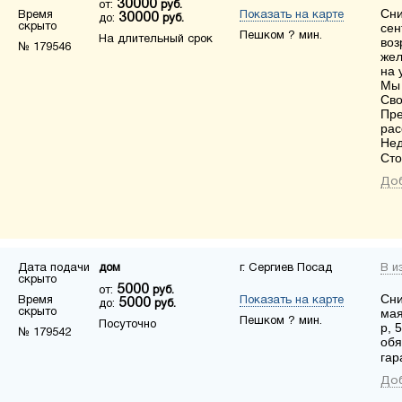
30000
от:
руб.
Сни
Время
Показать на карте
30000
до:
руб.
скрыто
сен
Пешком ? мин.
На длительный срок
воз
№ 179546
жел
на 
Мы 
Сво
Пре
рас
Нед
Сто
Доб
Дата подачи
дом
г. Сергиев Посад
В и
скрыто
5000
от:
руб.
Сни
Время
Показать на карте
5000
до:
руб.
скрыто
мая
Пешком ? мин.
Посуточно
р, 
№ 179542
обя
гар
Доб