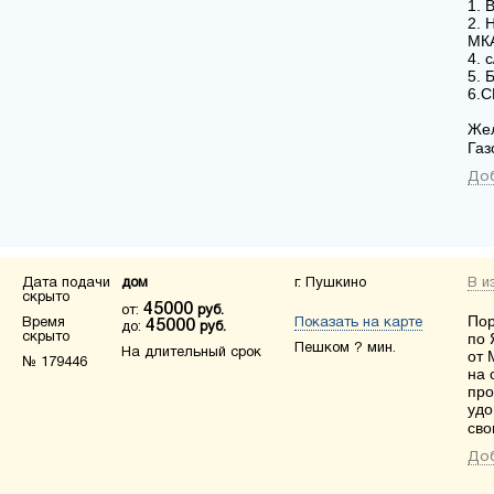
1. 
2. 
МК
4. 
5. 
6.
Жел
Газ
Доб
Дата подачи
дом
г. Пушкино
В и
скрыто
45000
от:
руб.
Пор
Время
Показать на карте
45000
до:
руб.
скрыто
по 
Пешком ? мин.
На длительный срок
от 
№ 179446
на 
про
удо
сво
Доб