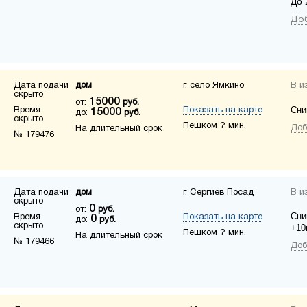
До 
Доб
Дата подачи
дом
г. село Ямкино
В и
скрыто
15000
от:
руб.
Сни
Время
Показать на карте
15000
до:
руб.
скрыто
Пешком ? мин.
Доб
На длительный срок
№ 179476
Дата подачи
дом
г. Сергиев Посад
В и
скрыто
0
от:
руб.
Сни
Время
Показать на карте
0
до:
руб.
скрыто
+10
Пешком ? мин.
На длительный срок
№ 179466
Доб