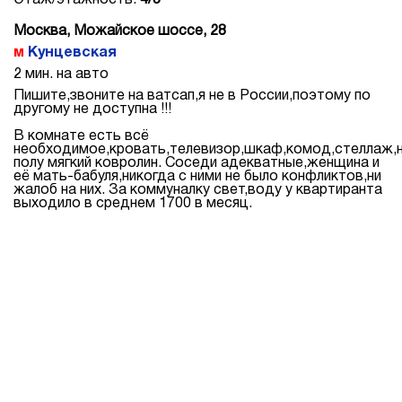
Этаж/этажность:
4/5
Москва, Можайское шоссе, 28
Кунцевская
2 мин. на авто
Пишите,звоните на ватсап,я не в России,поэтому по
другому не доступна !!!
В комнате есть всё
необходимое,кровать,телевизор,шкаф,комод,стеллаж,
полу мягкий ковролин. Соседи адекватные,женщина и
её мать-бабуля,никогда с ними не было конфликтов,ни
жалоб на них. За коммуналку свет,воду у квартиранта
выходило в среднем 1700 в месяц.