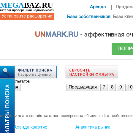
MEGA
BAZ.RU
Аренда
Продаж
каталог проверенной недвижимости
Установите расширение
База собственников
База кли
UN
MARK.RU
- эффективная оч
ПОПР
Нет результатов.
Первая
Предыдущая
7
8
9
10
megabaz.ru это онлайн-каталог проверенных объявлений от собственни
Аренда квартир
Аналитика рынка