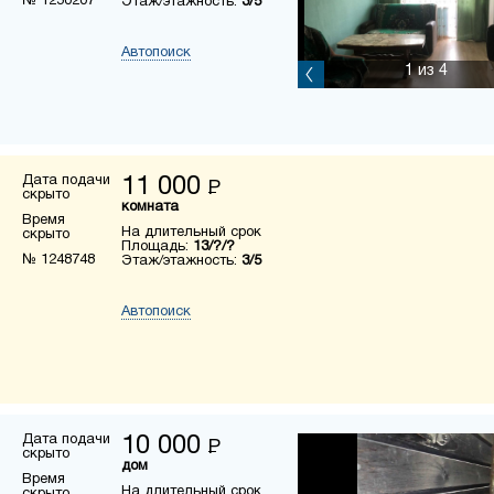
№ 1250207
Этаж/этажность:
3/5
Автопоиск
1
из 4
Дата подачи
11 000
Р
скрыто
комната
Время
На длительный срок
скрыто
Площадь:
13/?/?
№ 1248748
Этаж/этажность:
3/5
Автопоиск
Дата подачи
10 000
Р
скрыто
дом
Время
На длительный срок