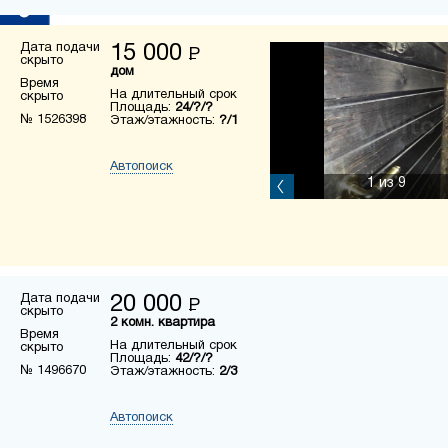
Дата подачи
15 000
Р
скрыто
дом
Время
На длительный срок
скрыто
Площадь:
24/?/?
№ 1526398
Этаж/этажность:
?/1
Автопоиск
1
из 9
Дата подачи
20 000
Р
скрыто
2 комн. квартира
Время
На длительный срок
скрыто
Площадь:
42/?/?
№ 1496670
Этаж/этажность:
2/3
Автопоиск