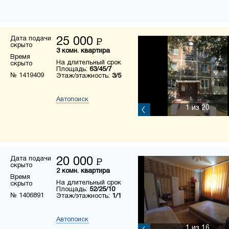
Дата подачи
25 000
Р
скрыто
3 комн. квартира
Время
На длительный срок
скрыто
Площадь:
63/45/7
№ 1419409
Этаж/этажность:
3/5
Автопоиск
1
из 20
Дата подачи
20 000
Р
скрыто
2 комн. квартира
Время
На длительный срок
скрыто
Площадь:
52/25/10
№ 1406891
Этаж/этажность:
1/1
Автопоиск
1
из 16