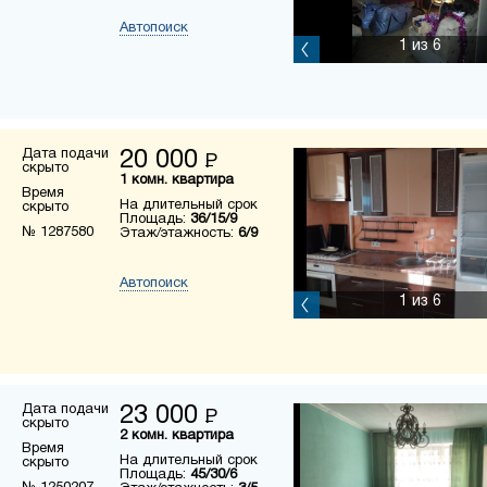
Автопоиск
1
из 6
Дата подачи
20 000
Р
скрыто
1 комн. квартира
Время
На длительный срок
скрыто
Площадь:
36/15/9
№ 1287580
Этаж/этажность:
6/9
Автопоиск
1
из 6
Дата подачи
23 000
Р
скрыто
2 комн. квартира
Время
На длительный срок
скрыто
Площадь:
45/30/6