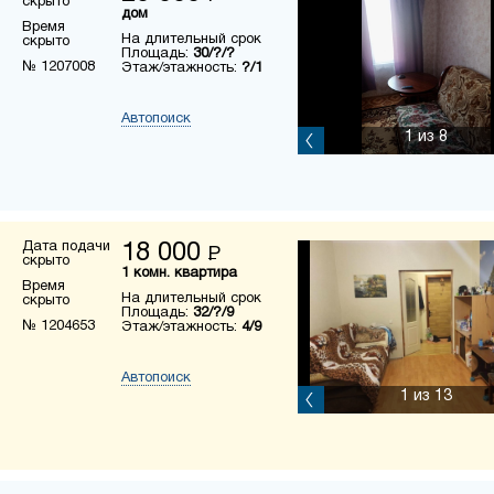
скрыто
дом
Время
На длительный срок
скрыто
Площадь:
30/?/?
№ 1207008
Этаж/этажность:
?/1
Автопоиск
1
из 8
Дата подачи
18 000
Р
скрыто
1 комн. квартира
Время
На длительный срок
скрыто
Площадь:
32/?/9
№ 1204653
Этаж/этажность:
4/9
Автопоиск
1
из 13