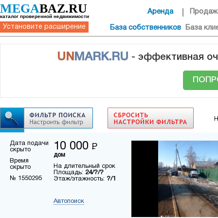
MEGA
BAZ.RU
Аренда
Продаж
каталог проверенной недвижимости
Установите расширение
База собственников
База кли
UN
MARK.RU
- эффективная оч
ПОПР
Н
Дата подачи
10 000
Р
скрыто
дом
Время
На длительный срок
скрыто
Площадь:
24/?/?
№ 1550295
Этаж/этажность:
?/1
Автопоиск