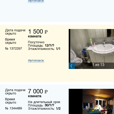
Автопоиск
Дата подачи
1 500
Р
скрыто
комната
Время
Посуточно
скрыто
Площадь:
12/?/?
№ 1372297
Этаж/этажность:
1/1
Автопоиск
1
из 13
Дата подачи
7 000
Р
скрыто
комната
Время
На длительный срок
скрыто
Площадь:
30/?/?
№ 1344489
Этаж/этажность:
1/2