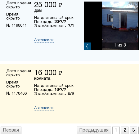
Дата подачи
25 000
Р
скрыто
дом
Время
На длительный срок
скрыто
Площадь:
30/?/?
№ 1198041
Этаж/этажность:
?/1
Автопоиск
1
из 8
Дата подачи
16 000
Р
скрыто
комната
Время
На длительный срок
скрыто
Площадь:
16/?/?
№ 1178466
Этаж/этажность:
5/9
Автопоиск
Первая
Предыдущая
1
2
3