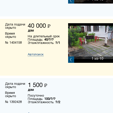
Дата подачи
40 000
Р
скрыто
дом
Время
На длительный срок
скрыто
Площадь:
40/?/?
№ 1404158
Этаж/этажность:
?/1
Автопоиск
1
из 10
Дата подачи
1 500
Р
скрыто
дом
Время
Посуточно
скрыто
Площадь:
100/?/?
№ 1392428
Этаж/этажность:
?/2