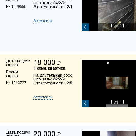
скрыто
Площадь:
24/?/?
№ 1229559
Этаж/этажность:
?/1
Автопоиск
1
из 11
Дата подачи
18 000
Р
скрыто
1 комн. квартира
Время
На длительный срок
скрыто
Площадь:
32/?/9
№ 1213727
Этаж/этажность:
2/5
Автопоиск
1
из 11
Дата подачи
20 000
Р