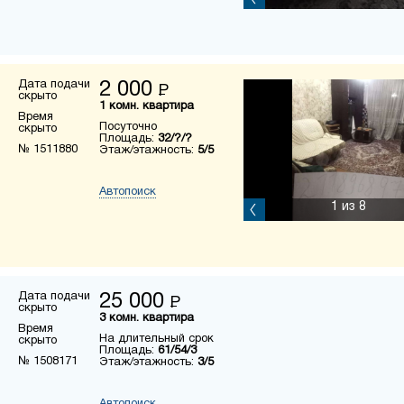
Дата подачи
2 000
Р
скрыто
1 комн. квартира
Время
Посуточно
скрыто
Площадь:
32/?/?
№ 1511880
Этаж/этажность:
5/5
Автопоиск
1
из 8
Дата подачи
25 000
Р
скрыто
3 комн. квартира
Время
На длительный срок
скрыто
Площадь:
61/54/3
№ 1508171
Этаж/этажность:
3/5