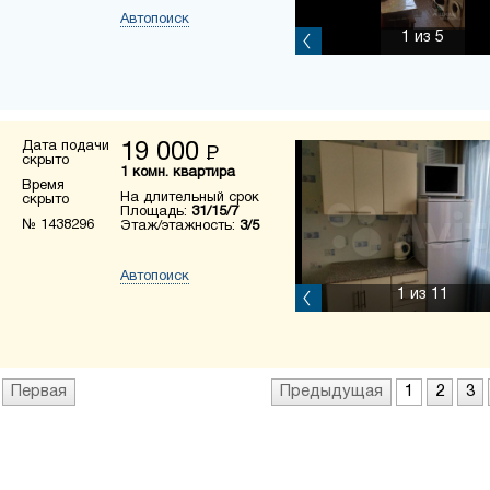
Автопоиск
1
из 5
Дата подачи
19 000
Р
скрыто
1 комн. квартира
Время
На длительный срок
скрыто
Площадь:
31/15/7
№ 1438296
Этаж/этажность:
3/5
Автопоиск
1
из 11
Первая
Предыдущая
1
2
3