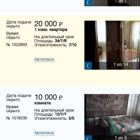
1
из 7
Дата подачи
20 000
Р
скрыто
1 комн. квартира
Время
На длительный срок
скрыто
Площадь:
34/?/8
№ 1522893
Этаж/этажность:
7/10
Автопоиск
1
из 14
Дата подачи
10 000
Р
скрыто
комната
Время
На длительный срок
скрыто
Площадь:
12/?/?
№ 1518230
Этаж/этажность:
5/5
Автопоиск
1
из 8