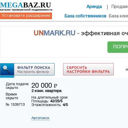
MEGA
BAZ.RU
Аренда
Продаж
каталог проверенной недвижимости
Установите расширение
База собственников
База кли
UN
MARK.RU
- эффективная оч
ПОПР
Н
Дата подачи
20 000
Р
скрыто
2 комн. квартира
Время
На длительный срок
скрыто
Площадь:
42/25/5
№ 1539713
Этаж/этажность:
4/5
Автопоиск