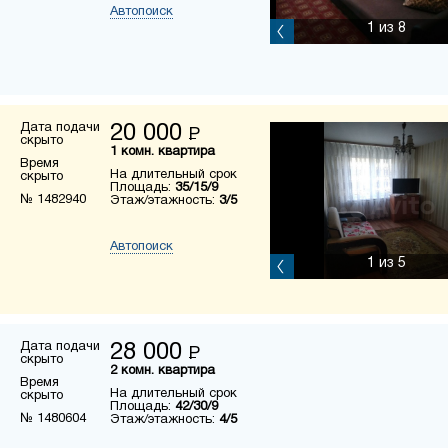
Автопоиск
1
из 8
Дата подачи
20 000
Р
скрыто
1 комн. квартира
Время
На длительный срок
скрыто
Площадь:
35/15/9
№ 1482940
Этаж/этажность:
3/5
Автопоиск
1
из 5
Дата подачи
28 000
Р
скрыто
2 комн. квартира
Время
На длительный срок
скрыто
Площадь:
42/30/9
№ 1480604
Этаж/этажность:
4/5