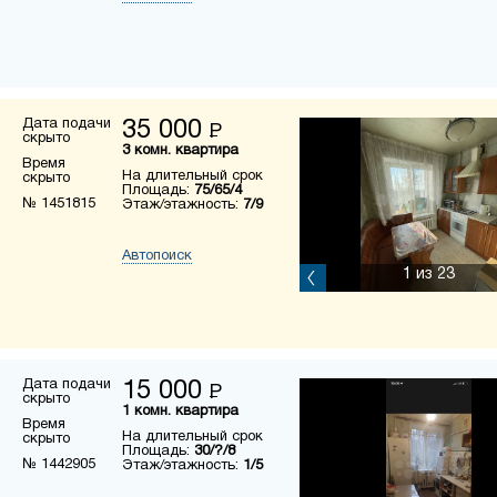
Дата подачи
35 000
Р
скрыто
3 комн. квартира
Время
На длительный срок
скрыто
Площадь:
75/65/4
№ 1451815
Этаж/этажность:
7/9
Автопоиск
1
из 23
Дата подачи
15 000
Р
скрыто
1 комн. квартира
Время
На длительный срок
скрыто
Площадь:
30/?/8
№ 1442905
Этаж/этажность:
1/5