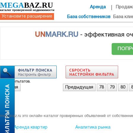
MEGA
BAZ.RU
Аренда
Продаж
каталог проверенной недвижимости
Установите расширение
База собственников
База кли
UN
MARK.RU
- эффективная оч
ПОПР
Нет результатов.
Первая
Предыдущая
78
79
80
megabaz.ru это онлайн-каталог проверенных объявлений от собственни
Аренда квартир
Аналитика рынка