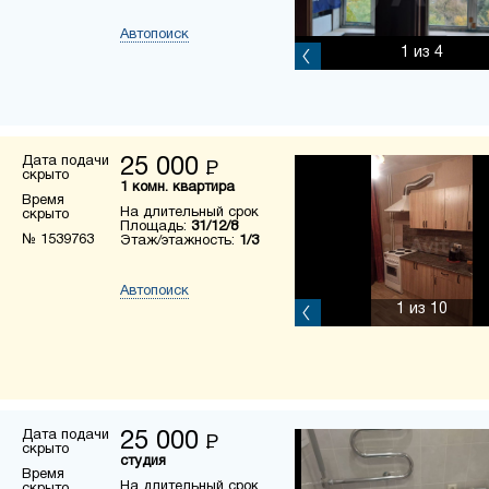
Автопоиск
1
из 4
Дата подачи
25 000
Р
скрыто
1 комн. квартира
Время
На длительный срок
скрыто
Площадь:
31/12/8
№ 1539763
Этаж/этажность:
1/3
Автопоиск
1
из 10
Дата подачи
25 000
Р
скрыто
студия
Время
На длительный срок