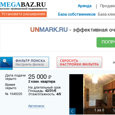
MEGA
BAZ.RU
Аренда
Продаж
каталог проверенной недвижимости
Установите расширение
База собственников
База кли
UN
MARK.RU
- эффективная оч
ПОПР
Н
Дата подачи
25 000
Р
скрыто
2 комн. квартира
Время
На длительный срок
скрыто
Площадь:
42/31/6
№ 1540225
Этаж/этажность:
4/5
Автопоиск
1
из 6