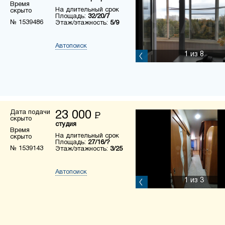
Время
На длительный срок
скрыто
Площадь:
32/20/7
№ 1539486
Этаж/этажность:
5/9
Автопоиск
1
из 8
Дата подачи
23 000
Р
скрыто
студия
Время
На длительный срок
скрыто
Площадь:
27/16/?
№ 1539143
Этаж/этажность:
3/25
Автопоиск
1
из 3