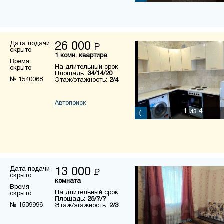
Дата подачи
26 000
Р
скрыто
1 комн. квартира
Время
На длительный срок
скрыто
Площадь:
34/14/20
№ 1540068
Этаж/этажность:
2/4
Автопоиск
1
из 4
Дата подачи
13 000
Р
скрыто
комната
Время
На длительный срок
скрыто
Площадь:
25/?/?
№ 1539996
Этаж/этажность:
2/3