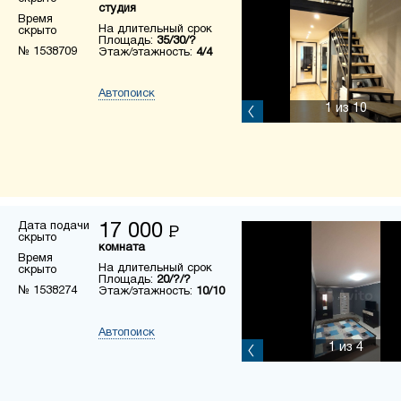
студия
Время
На длительный срок
скрыто
Площадь:
35/30/?
№ 1538709
Этаж/этажность:
4/4
Автопоиск
1
из 10
Дата подачи
17 000
Р
скрыто
комната
Время
На длительный срок
скрыто
Площадь:
20/?/?
№ 1538274
Этаж/этажность:
10/10
Автопоиск
1
из 4