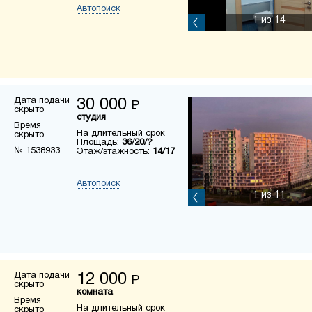
Автопоиск
1
из 14
Дата подачи
30 000
Р
скрыто
студия
Время
На длительный срок
скрыто
Площадь:
36/20/?
№ 1538933
Этаж/этажность:
14/17
Автопоиск
1
из 11
Дата подачи
12 000
Р
скрыто
комната
Время
На длительный срок
скрыто