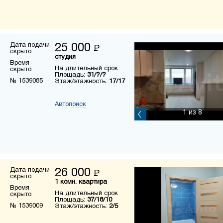
Дата подачи
25 000
Р
скрыто
студия
Время
На длительный срок
скрыто
Площадь:
31/?/?
№ 1539085
Этаж/этажность:
17/17
Автопоиск
1
из 8
Дата подачи
26 000
Р
скрыто
1 комн. квартира
Время
На длительный срок
скрыто
Площадь:
37/18/10
№ 1539009
Этаж/этажность:
2/5