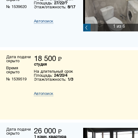
скрыто
Площадь:
27/22/?
№ 1539620
Этаж/этажность:
8/17
Автопоиск
1
из 6
Дата подачи
18 500
Р
скрыто
студия
Время
На длительный срок
скрыто
Площадь:
24/20/4
№ 1539519
Этаж/этажность:
1/3
Автопоиск
Дата подачи
26 000
Р
скрыто
1 комн. квартира