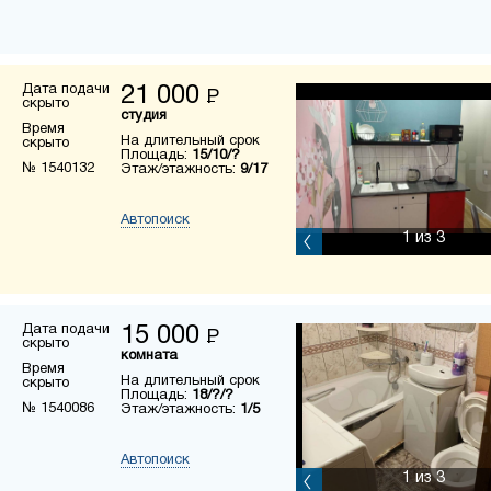
Дата подачи
21 000
Р
скрыто
студия
Время
На длительный срок
скрыто
Площадь:
15/10/?
№ 1540132
Этаж/этажность:
9/17
Автопоиск
1
из 3
Дата подачи
15 000
Р
скрыто
комната
Время
На длительный срок
скрыто
Площадь:
18/?/?
№ 1540086
Этаж/этажность:
1/5
Автопоиск
1
из 3