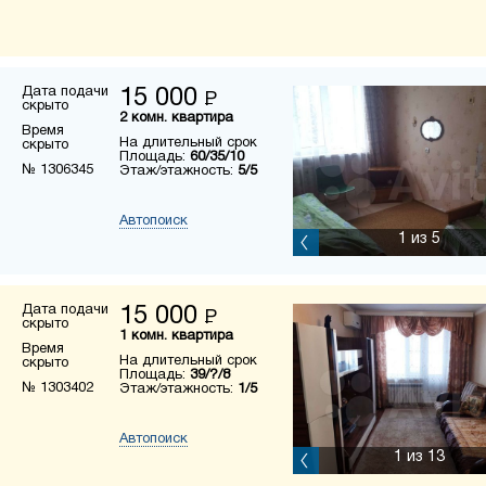
Дата подачи
15 000
Р
скрыто
2 комн. квартира
Время
На длительный срок
скрыто
Площадь:
60/35/10
№ 1306345
Этаж/этажность:
5/5
Автопоиск
1
из 5
Дата подачи
15 000
Р
скрыто
1 комн. квартира
Время
На длительный срок
скрыто
Площадь:
39/?/8
№ 1303402
Этаж/этажность:
1/5
Автопоиск
1
из 13