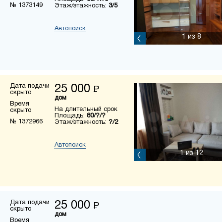
№ 1373149
Этаж/этажность:
3/5
Автопоиск
1
из 8
Дата подачи
25 000
Р
скрыто
дом
Время
На длительный срок
скрыто
Площадь:
80/?/?
№ 1372966
Этаж/этажность:
?/2
Автопоиск
1
из 12
Дата подачи
25 000
Р
скрыто
дом
Время