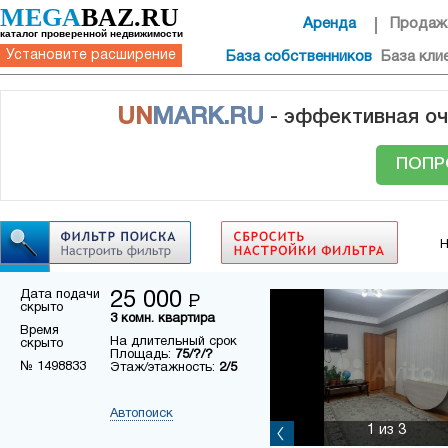
MEGA
BAZ.RU
Аренда
Продаж
каталог проверенной недвижимости
Установите расширение
База собственников
База кли
UN
MARK.RU
- эффективная оч
ПОПР
Н
Дата подачи
25 000
Р
скрыто
3 комн. квартира
Время
На длительный срок
скрыто
Площадь:
75/?/?
№ 1498833
Этаж/этажность:
2/5
Автопоиск
1
из 3