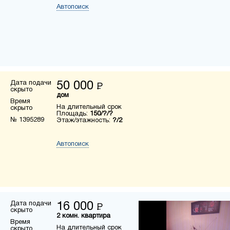
Автопоиск
Дата подачи
50 000
Р
скрыто
дом
Время
На длительный срок
скрыто
Площадь:
150/?/?
№ 1395289
Этаж/этажность:
?/2
Автопоиск
Дата подачи
16 000
Р
скрыто
2 комн. квартира
Время
На длительный срок
скрыто