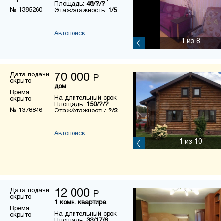
Площадь:
48/?/?
№ 1385260
Этаж/этажность:
1/5
Автопоиск
1
из 8
Дата подачи
70 000
Р
скрыто
дом
Время
На длительный срок
скрыто
Площадь:
150/?/?
№ 1378846
Этаж/этажность:
?/2
Автопоиск
1
из 10
Дата подачи
12 000
Р
скрыто
1 комн. квартира
Время
На длительный срок
скрыто
Площадь:
33/17/6