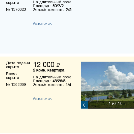
На длительный срок
скрыто
Площадь:
80/?/?
№ 1370623
Этаж/этажность:
?/2
Автопоиск
Дата подачи
12 000
Р
скрыто
2 комн. квартира
Время
На длительный срок
скрыто
Площадь:
43/26/5
№ 1362869
Этаж/этажность:
1/4
Автопоиск
1
из 10