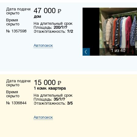
Дата подачи
47 000
Р
скрыто
дом
Время
На длительный срок
скрыто
Площадь:
200/?/?
№ 1357598
Этаж/этажность:
?/2
Автопоиск
1
из 40
Дата подачи
15 000
Р
скрыто
1 комн. квартира
Время
На длительный срок
скрыто
Площадь:
35/?/?
№ 1336844
Этаж/этажность:
3/5
Автопоиск