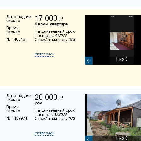
Дата подачи
17 000
Р
скрыто
2 комн. квартира
Время
На длительный срок
скрыто
Площадь:
44/?/?
№ 1460461
Этаж/этажность:
1/5
Автопоиск
1
из 9
Дата подачи
20 000
Р
скрыто
дом
Время
На длительный срок
скрыто
Площадь:
80/?/?
№ 1437974
Этаж/этажность:
?/2
Автопоиск
1
из 8