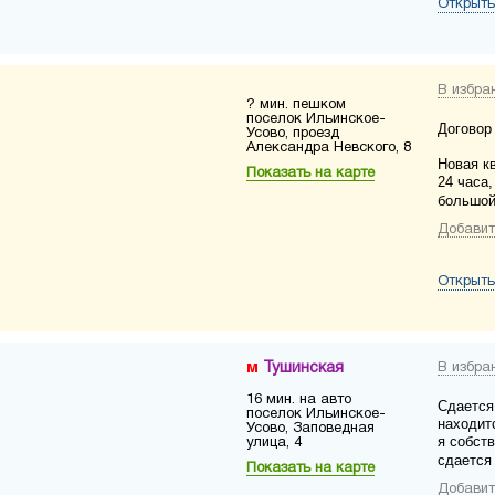
Открыть
В избра
? мин. пешком
поселок Ильинское-
Договор
Усово, проезд
Александра Невского, 8
Новая к
Показать на карте
24 часа
большой
Добавит
Открыть
Тушинская
В избра
16 мин. на авто
Сдается 
поселок Ильинское-
находит
Усово, Заповедная
я собст
улица, 4
сдается
Показать на карте
Добавит