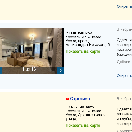
Открыть
В избра
? мин. пешком
поселок Ильинское-
Сдается
Усово, проезд
квартире
Александра Невского, 8
постироч
Показать на карте
биоками
Добавит
1
из 16
Открыть
Строгино
В избра
13 мин. на авто
Сдается
поселок Ильинское-
развито
Усово, Архангельская
и клубы,
улица, 4
квартире
Показать на карте
Добавит