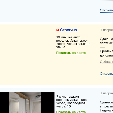
Открыть
Строгино
В избра
13 мин. на авто
Сдаю на
поселок Ильинское-
платеже
Усово, Архангельская
-----
улица
Примеча
Показать на карте
дополни
Добавит
Открыть
В избра
? мин. пешком
поселок Ильинское-
Сдается
Усово, Заповедная
в прест
улица, 10
Подмоск
Показать на карте