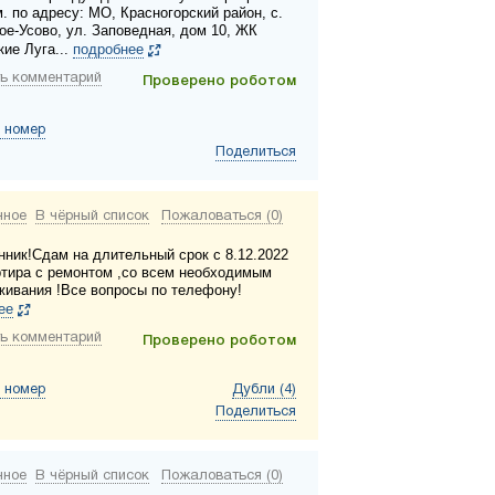
м. по адресу: МО, Красногорский район, с.
ое-Усово, ул. Заповедная, дом 10, ЖК
кие Луга...
подробнее
ь комментарий
Проверено роботом
 номер
Поделиться
нное
В чёрный список
Пожаловаться (0)
нник!Сдам на длительный срок с 8.12.2022
ртира с ремонтом ,со всем необходимым
живания !Все вопросы по телефону!
ее
ь комментарий
Проверено роботом
 номер
Дубли (4)
Поделиться
нное
В чёрный список
Пожаловаться (0)