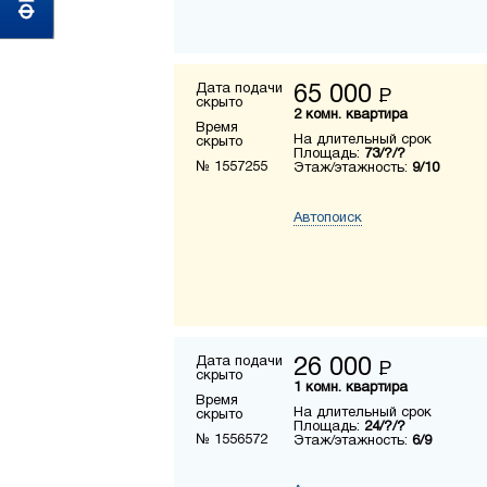
Дата подачи
65 000
Р
скрыто
2 комн. квартира
Время
На длительный срок
скрыто
Площадь:
73/?/?
№ 1557255
Этаж/этажность:
9/10
Автопоиск
Дата подачи
26 000
Р
скрыто
1 комн. квартира
Время
На длительный срок
скрыто
Площадь:
24/?/?
№ 1556572
Этаж/этажность:
6/9