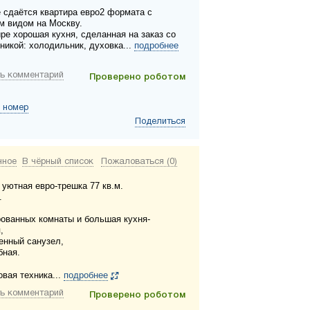
 сдаётся квартира евро2 формата с
м видом на Москву.
ире хорошая кухня, сделанная на заказ со
никой: холодильник, духовка...
подробнее
ь комментарий
Проверено роботом
 номер
Поделиться
нное
В чёрный список
Пожаловаться (0)
 уютная евро-трешка 77 кв.м.
.
рованных комнаты и большая кухня-
,
нный санузел,
бная.
овая техника...
подробнее
ь комментарий
Проверено роботом