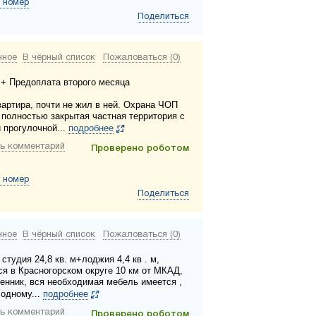
 номер
Поделиться
нное
В чёрный список
Пожаловаться (0)
 + Предоплата второго месяца
вартира, почти не жил в ней. Охрана ЧОП
, полностью закрытая частная территория с
 прогулочной...
подробнее
ь комментарий
Проверено роботом
 номер
Поделиться
нное
В чёрный список
Пожаловаться (0)
студия 24,8 кв. м+лоджия 4,4 кв . м,
ся в Красногорском округе 10 км от МКАД,
венник, вся необходимая мебель имеется ,
 одному...
подробнее
ь комментарий
Проверено роботом