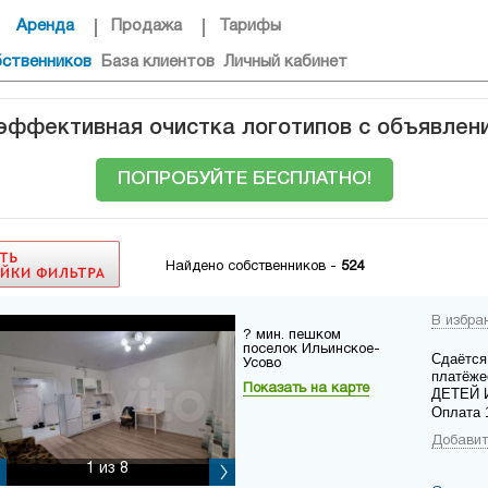
Аренда
Продажа
Тарифы
бственников
База клиентов
Личный кабинет
 эффективная очистка логотипов с объявлен
ПОПРОБУЙТЕ БЕСПЛАТНО!
Найдено собственников -
524
В избра
? мин. пешком
поселок Ильинское-
Сдаётся
Усово
платёже
Показать на карте
ДЕТЕЙ И
Оплата 1
Добавит
1
из 8