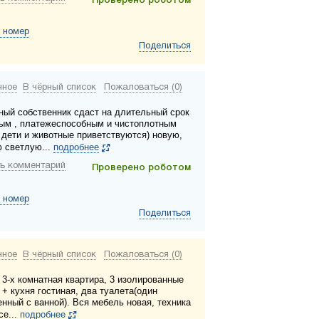
Проверено роботом
 номер
Поделиться
нное
В чёрный список
Пожаловаться (0)
ный собственник сдаст на длительный срок
ым , платежеспособным и чистоплотным
 дети и животные приветствуются) новую,
 светлую...
подробнее
ь комментарий
Проверено роботом
 номер
Поделиться
нное
В чёрный список
Пожаловаться (0)
 3-х комнатная квартира, 3 изолированные
+ кухня гостиная, два туалета(один
нный с ванной). Вся мебель новая, техника
се...
подробнее