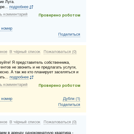
ие Луга.
ре...
подробнее
ь комментарий
Проверено роботом
 номер
Поделиться
нное
В чёрный список
Пожаловаться (0)
вуйте! Я представитель собственника,
ентов не звонить и не предлагать услуги,
есно. А так же кто планирует заселяться и
ть...
подробнее
ь комментарий
Проверено роботом
 номер
Дубли (1)
Поделиться
нное
В чёрный список
Пожаловаться (0)
аем в аренду однокомнатную квартира -