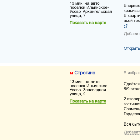
13 мин. на авто
Впервые
поселок Ильинское-
красивы
Усово, Архангельская
В кварт
улица, 7
всей тех
Показать на карте
Добавит
Открыть
Строгино
В избра
13 мин. на авто
Сдаётся
поселок Ильинское-
8/9 этаж
Усово, Заповедная
улица, 2
2 изоли
Показать на карте
гостиная
Совмеще
Гардеро
Вся быт
Добавит