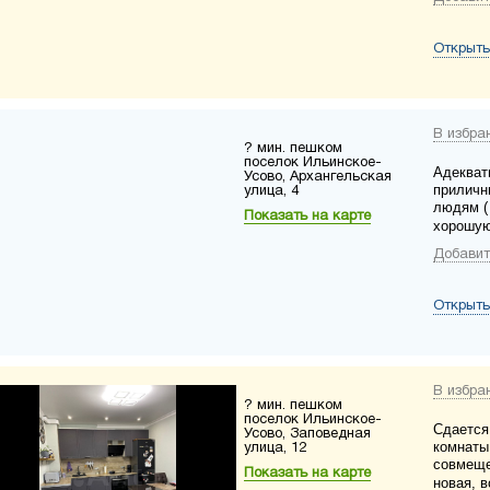
Открыть
В избра
? мин. пешком
поселок Ильинское-
Адекват
Усово, Архангельская
приличн
улица, 4
людям (
Показать на карте
хорошую
Добавит
Открыть
В избра
? мин. пешком
поселок Ильинское-
Сдается
Усово, Заповедная
комнаты 
улица, 12
совмеще
Показать на карте
новая, в