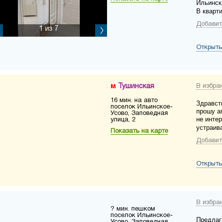
Ильинск
В кварти
Добавит
1
из 7
Открыть
Тушинская
В избра
16 мин. на авто
Здравст
поселок Ильинское-
прошу аг
Усово, Заповедная
не интер
улица, 2
устраива
Показать на карте
Добавит
Открыть
В избра
? мин. пешком
поселок Ильинское-
Предлаг