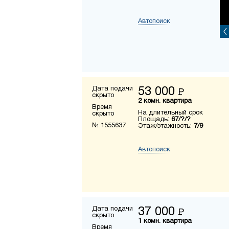
Автопоиск
Дата подачи
53 000
Р
скрыто
2 комн. квартира
Время
На длительный срок
скрыто
Площадь:
67/?/?
№ 1555637
Этаж/этажность:
7/9
Автопоиск
Дата подачи
37 000
Р
скрыто
1 комн. квартира
Время