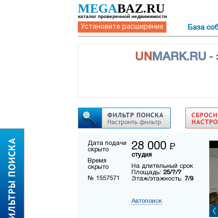
MEGA
BAZ.RU
каталог проверенной недвижимости
Установите расширение
База со
UN
MARK.RU
-
Дата подачи
28 000
Р
скрыто
студия
Время
На длительный срок
скрыто
Площадь:
25/?/?
№ 1557571
Этаж/этажность:
7/9
Автопоиск