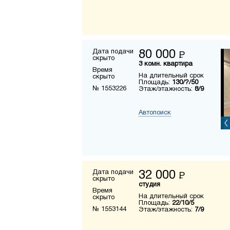
Дата подачи
80 000
Р
скрыто
3 комн. квартира
Время
На длительный срок
скрыто
Площадь:
130/?/50
№ 1553226
Этаж/этажность:
8/9
Автопоиск
Дата подачи
32 000
Р
скрыто
студия
Время
На длительный срок
скрыто
Площадь:
22/10/5
№ 1553144
Этаж/этажность:
7/9