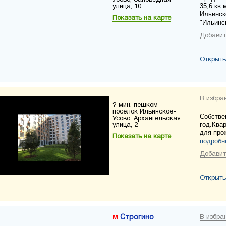
Усово, Заповедная
35,6 кв.
улица, 10
Ильинск
Показать на карте
"Ильинс
Добавит
Открыть
В избра
? мин. пешком
поселок Ильинское-
Собстве
Усово, Архангельская
год.Ква
улица, 2
для про
Показать на карте
подробн
Добавит
Открыть
Строгино
В избра